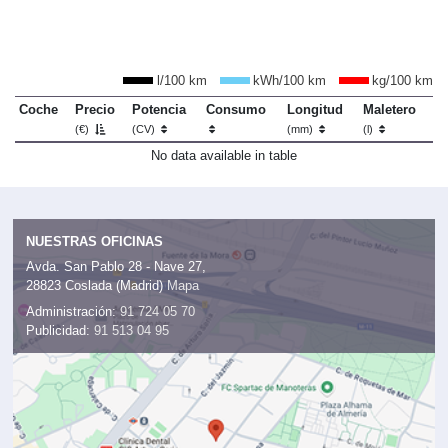
l/100 km
kWh/100 km
kg/100 km
Coche
Precio
Potencia
Consumo
Longitud
Maletero
(€)
(CV)
(mm)
(l)
No data available in table
NUESTRAS OFICINAS
Avda. San Pablo 28 - Nave 27,
28823 Coslada (Madrid)
Mapa
Administración:
91 724 05 70
Publicidad:
91 513 04 95