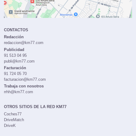
CONTACTOS
Redacción
redaccion@km77.com
Publicidad
91 513 04 95
publi@km77.com
Facturación
91 724 05 70
facturacion@km77.com
Trabaja con nosotros
rrhh@km77.com
OTROS SITIOS DE LA RED KM77
Coches77
DriveMatch
DriveK