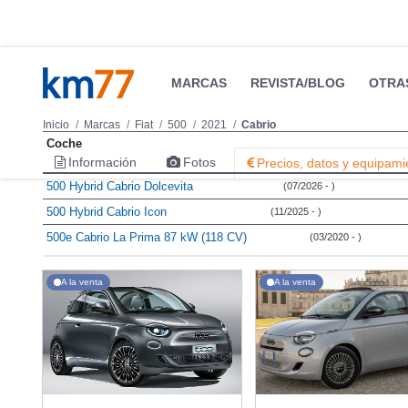
MARCAS
REVISTA/BLOG
OTRA
Inicio
Marcas
Fiat
500
2021
Cabrio
Coche
Información
Fotos
Precios, datos y equipami
500 Hybrid Cabrio Dolcevita
(07/2026 - )
500 Hybrid Cabrio Icon
(11/2025 - )
500e Cabrio La Prima 87 kW (118 CV)
(03/2020 - )
A la venta
A la venta