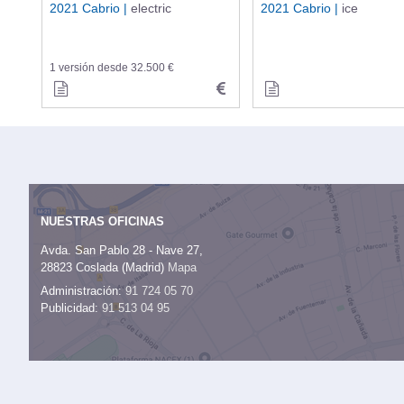
2021 Cabrio |
electric
2021 Cabrio |
ice
1 versión desde 32.500 €
NUESTRAS OFICINAS
Avda. San Pablo 28 - Nave 27,
28823 Coslada (Madrid)
Mapa
Administración:
91 724 05 70
Publicidad:
91 513 04 95