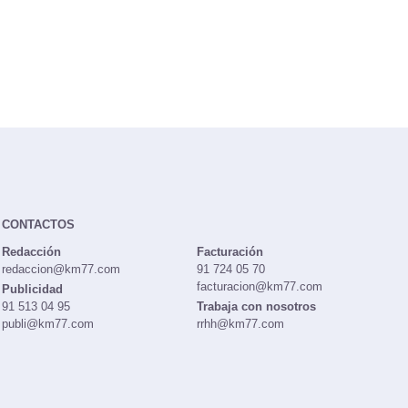
CONTACTOS
Redacción
Facturación
redaccion@km77.com
91 724 05 70
facturacion@km77.com
Publicidad
91 513 04 95
Trabaja con nosotros
publi@km77.com
rrhh@km77.com