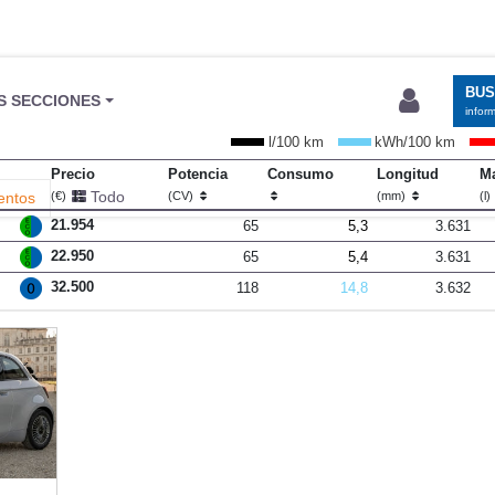
BU
S SECCIONES
infor
l/100 km
kWh/100 km
Precio
Potencia
Consumo
Longitud
Ma
Todo
entos
(€)
(CV)
(mm)
(l)
21.954
65
5,3
3.631
22.950
65
5,4
3.631
32.500
118
14,8
3.632