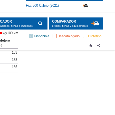
Fiat 500 Cabrio (2021)
SCADOR
COMPARADOR
maciones, fichas e imágenes
precios, fichas y equipamiento
kg/100 km
Disponible
Descatalogado
Prototipo
letero
183
183
185