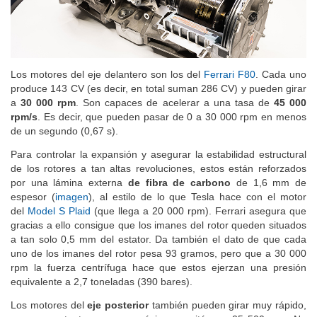
Los motores del eje delantero son los del
Ferrari F80
. Cada uno
produce 143 CV (es decir, en total suman 286 CV) y pueden girar
a
30 000 rpm
. Son capaces de acelerar a una tasa de
45 000
rpm/s
. Es decir, que pueden pasar de 0 a 30 000 rpm en menos
de un segundo (0,67 s).
Para controlar la expansión y asegurar la estabilidad estructural
de los rotores a tan altas revoluciones, estos están reforzados
por una lámina externa
de fibra de carbono
de 1,6 mm de
espesor (
imagen
), al estilo de lo que Tesla hace con el motor
del
Model S Plaid
(que llega a 20 000 rpm). Ferrari asegura que
gracias a ello consigue que los imanes del rotor queden situados
a tan solo 0,5 mm del estator. Da también el dato de que cada
uno de los imanes del rotor pesa 93 gramos, pero que a 30 000
rpm la fuerza centrífuga hace que estos ejerzan una presión
equivalente a 2,7 toneladas (390 bares).
Los motores del
eje posterior
también pueden girar muy rápido,