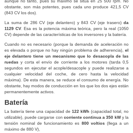
aunque no tanto, pues su máximo se sitúa en 25 500 rpm. No
obstante, son más potentes, pues cada uno produce 421,5 CV
(843 CV los dos).
La suma de 286 CV (eje delantero) y 843 CV (eje trasero)
da
1129 CV
. Esa es la potencia máxima teórica, pero la real (1050
CV) depende de las características de los inversores y la batería.
Cuando no es necesario (porque la demanda de aceleración no
es elevada o porque no hay ningún problema de adherencia),
el
eje delantero tiene un mecanismo que lo desacopla de las
ruedas
y corta el envío de corriente a los motores (tarda 0,5
segundos en ejecutar el acople/desacople y puede realizarse a
cualquier velocidad del coche, de cero hasta la velocidad
máxima). De esta manera, se reduce el consumo de energía. No
obstante, hay modos de conducción en los que los dos ejes están
permanentemente activos.
Batería
La batería tiene una capacidad de
122 kWh
(capacidad total, no
utilizable), puede cargarse con
corriente continua a 350 kW
y la
tensión nominal de funcionamiento es
800 voltios
(llega a un
máximo de 880 V),