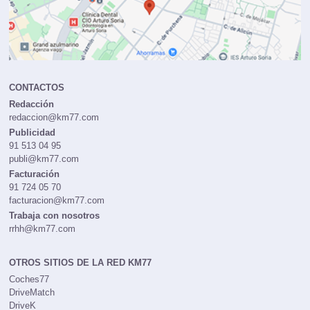
CONTACTOS
Redacción
redaccion@km77.com
Publicidad
91 513 04 95
publi@km77.com
Facturación
91 724 05 70
facturacion@km77.com
Trabaja con nosotros
rrhh@km77.com
OTROS SITIOS DE LA RED KM77
Coches77
DriveMatch
DriveK