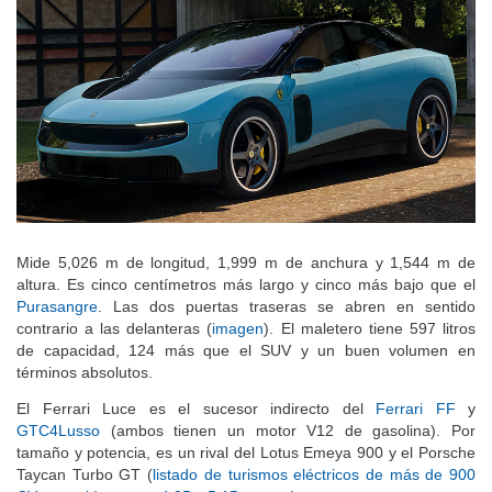
Mide 5,026 m de longitud, 1,999 m de anchura y 1,544 m de
altura. Es cinco centímetros más largo y cinco más bajo que el
Purasangre
. Las dos puertas traseras se abren en sentido
contrario a las delanteras (
imagen
). El maletero tiene 597 litros
de capacidad, 124 más que el SUV y un buen volumen en
términos absolutos.
El Ferrari Luce es el sucesor indirecto del
Ferrari FF
y
GTC4Lusso
(ambos tienen un motor V12 de gasolina). Por
tamaño y potencia, es un rival del Lotus Emeya 900 y el Porsche
Taycan Turbo GT (
listado de turismos eléctricos de más de 900