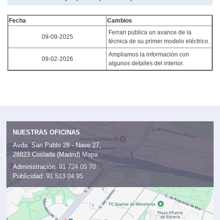
Fecha
Cambios
Ferrari publica un avance de la
09-09-2025
técnica de su primer modelo eléctrico.
Ampliamos la información con
09-02-2026
algunos detalles del interior.
NUESTRAS OFICINAS
Avda. San Pablo 28 - Nave 27,
28823 Coslada (Madrid)
Mapa
Administración:
91 724 05 70
Publicidad:
91 513 04 95