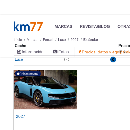
MARCAS
REVISTA/BLOG
OTRA
Inicio
Marcas
Ferrari
Luce
2027
Estándar
Coche
Precio
Información
Fotos
Precios, datos y equipami
(€)
Luce
( - )
Próximamente
2027