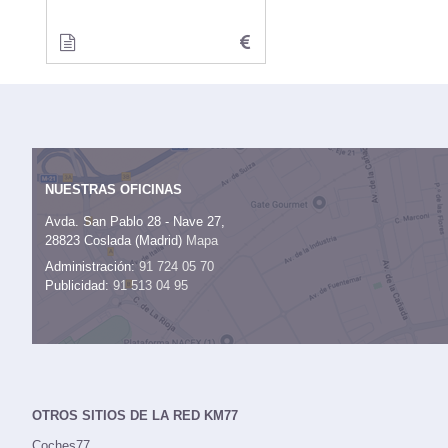
NUESTRAS OFICINAS
Avda. San Pablo 28 - Nave 27,
28823 Coslada (Madrid)
Mapa
Administración:
91 724 05 70
Publicidad:
91 513 04 95
OTROS SITIOS DE LA RED KM77
Coches77