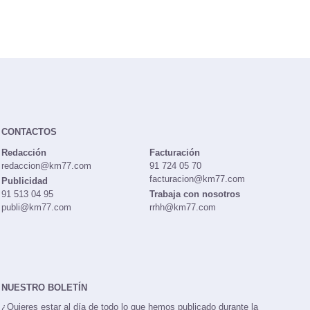
CONTACTOS
Redacción
Facturación
redaccion@km77.com
91 724 05 70
facturacion@km77.com
Publicidad
91 513 04 95
Trabaja con nosotros
publi@km77.com
rrhh@km77.com
NUESTRO BOLETÍN
¿Quieres estar al día de todo lo que hemos publicado durante la