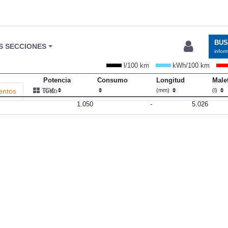
BU
S SECCIONES
infor
l/100 km
kWh/100 km
Potencia
Consumo
Longitud
Male
Todo
entos
(CV)
(mm)
(l)
1.050
-
5.026