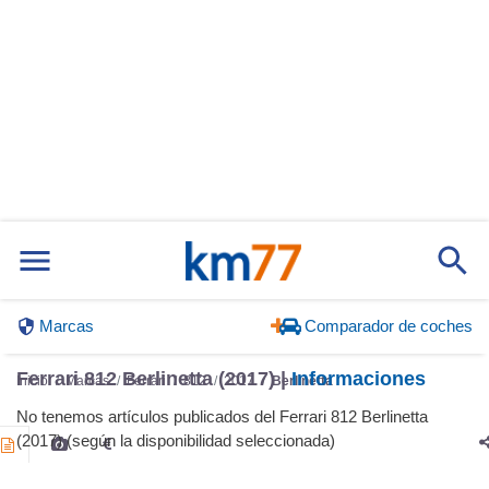
Marcas
Comparador de coches
Ferrari 812 Berlinetta (2017) |
Informaciones
Inicio
Marcas
Ferrari
812
2017
Berlinetta
No tenemos artículos publicados del Ferrari 812 Berlinetta
(2017) (según la disponibilidad seleccionada)