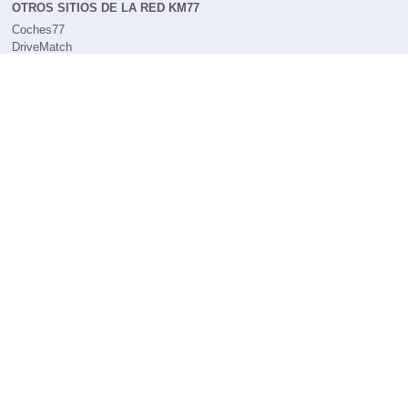
OTROS SITIOS DE LA RED KM77
Coches77
DriveMatch
DriveK
ASPECTOS LEGALES
Política de cookies
Condiciones Legales
Política de privacidad
Cambiar preferencias de privacidad
NUESTRO BOLETÍN
¿Quieres estar al día de todo lo que hemos publicado durante la
semana?
¡Inserta ya tu email y suscríbete a nuestra newsletter!
Suscríbase a nuestro boletín