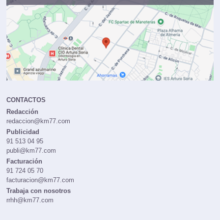
CONTACTOS
Redacción
redaccion@km77.com
Publicidad
91 513 04 95
publi@km77.com
Facturación
91 724 05 70
facturacion@km77.com
Trabaja con nosotros
rrhh@km77.com