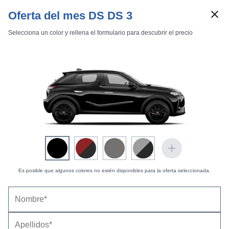
Oferta del mes DS DS 3
Selecciona un color y rellena el formulario para descubrir el precio
Marcas
Comparador de coches
Inicio
Marcas
DS
3
2019
Crossback
DS 3 Crossback (2019) |
Fotos Exteriores
Exteriores
Interiores
Es posible que algunos colores no estén disponibles para la oferta seleccionada.
La Première -
18 fotos