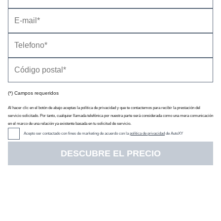
(*) Campos requeridos
Al hacer clic en el botón de abajo aceptas la política de privacidad y que te contactemos para recibir la prestación del
servicio solicitado. Por tanto, cualquier llamada telefónica por nuestra parte será considerada como una mera comunicación
en el marco de una relación ya existente basada en tu solicitud de servicio.
Acepto ser contactado con fines de marketing de acuerdo con la
política de privacidad
de AutoXY
DESCUBRE EL PRECIO