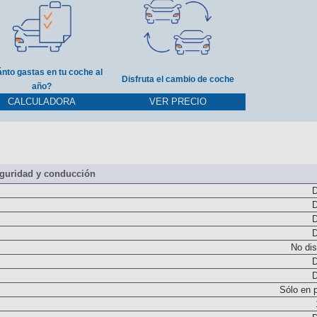
nto gastas en tu coche al
Disfruta el cambio de coche
año?
CALCULADORA
VER PRECIO
guridad y conducción
D
D
D
D
No dis
D
D
Sólo en 