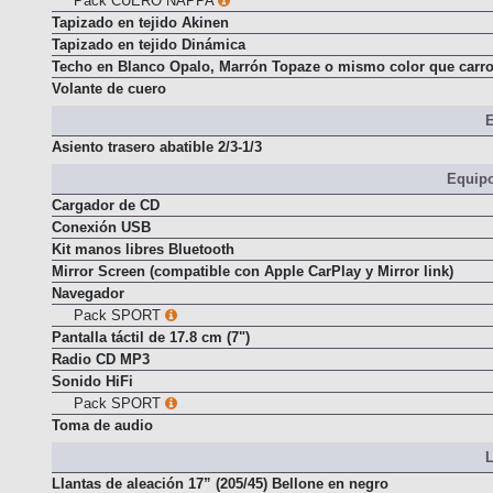
Pack CUERO NAPPA
Tapizado en tejido Akinen
Tapizado en tejido Dinámica
Techo en Blanco Opalo, Marrón Topaze o mismo color que carro
Volante de cuero
E
Asiento trasero abatible 2/3-1/3
Equipo
Cargador de CD
Conexión USB
Kit manos libres Bluetooth
Mirror Screen (compatible con Apple CarPlay y Mirror link)
Navegador
Pack SPORT
Pantalla táctil de 17.8 cm (7")
Radio CD MP3
Sonido HiFi
Pack SPORT
Toma de audio
L
Llantas de aleación 17” (205/45) Bellone en negro