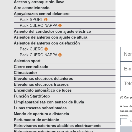
Acceso y arranque sin llave
Aire acondicionado
Apoyabrazos central delantero
Pack SPORT
Pack CUERO NAPPA
Asiento del conductor con ajuste eléctrico
Asientos delanteros con ajuste de altura
Asientos delanteros con calefacción
Pack CUERO
Pack CUERO NAPPA
Asientos sport
Cierre centralizado
Climatizador
Elevalunas electricos delanteros
Elevalunas electricos traseros
Encendido automático de luces
Función Start&Stop
(*) Camp
Limpiaparabrisas con sensor de lluvia
Al hacer cli
Lunas traseras sobretintadas
llamada tel
Mando de apertura a distancia
servicio.
Perfumador de ambiente
Ac
Retrovisores exteriores abatibles electricamente
Retrovisores exteriores con ajuste electrico