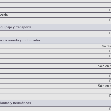
D
cería
D
quipaje y transporte
D
s de sonido y multimedia
No dis
D
D
Sólo en 
D
D
Sólo en 
D
lantas y neumáticos
D