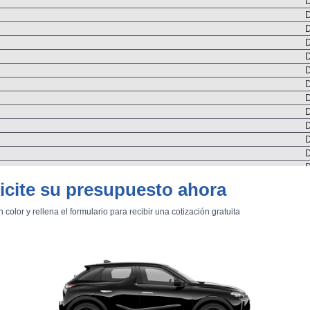
D
D
D
D
D
D
D
D
D
D
D
D
D
D
icite su presupuesto ahora
D
D
n color y rellena el formulario para recibir una cotización gratuita
D
D
D
D
D
lementos de confort