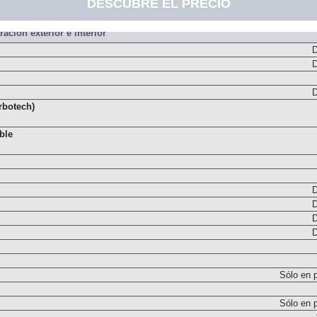
DESCUBRE EL PRECIO
D
ación exterior e interior
D
D
D
rbotech)
ible
D
D
D
D
Sólo en 
Sólo en 