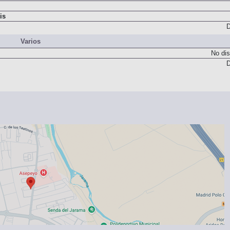
is
D
Varios
No dis
D