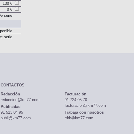
100 €
0 €
e serie
ponible
e serie
CONTACTOS
Redacción
Facturación
redaccion@km77.com
91 724 05 70
facturacion@km77.com
Publicidad
91 513 04 95
Trabaja con nosotros
publi@km77.com
rrhh@km77.com