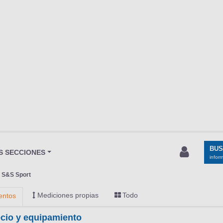
BU
S SECCIONES
infor
 S&S Sport
Mediciones propias
Todo
entos
cio y equipamiento