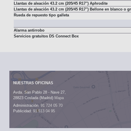
Llantas de aleación 43.2 cm (205/45 R17") Aphrodite
Llantas de aleación 43.2 cm (205/45 R17") Bellone en blanco o gr
Rueda de repuesto tipo galleta
Alarma antirrobo
Servicios gratuitos DS Connect Box
NUESTRAS OFICINAS
Avda. San Pablo 28 - Nave 27,
28823 Coslada (Madrid)
Mapa
Administración:
91 724 05 70
Publicidad:
91 513 04 95