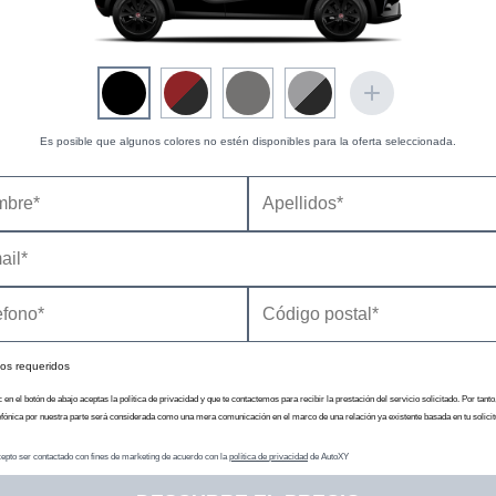
No dis
D
Sólo en 
No dis
D
Es posible que algunos colores no estén disponibles para la oferta seleccionada.
Sólo en 
D
D
D
D
No dis
D
D
os requeridos
D
c en el botón de abajo aceptas la política de privacidad y que te contactemos para recibir la prestación del servicio solicitado. Por tanto
D
efónica por nuestra parte será considerada como una mera comunicación en el marco de una relación ya existente basada en tu solicit
D
D
epto ser contactado con fines de marketing de acuerdo con la
política de privacidad
de AutoXY
D
D