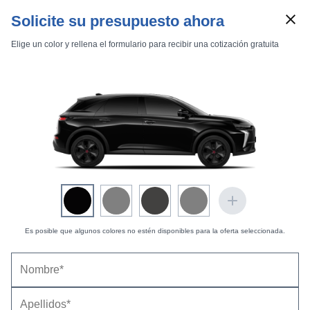
Solicite su presupuesto ahora
Elige un color y rellena el formulario para recibir una cotización gratuita
Marcas
Comparador de coches
Precio
(con descuento y equipamiento seleccionado)
57.481 €
Inicio
Marcas
DS
7
2018
Crossback
E-TENSE
Coste opciones seleccionadas:
0 €
7 Crossback E-TENSE 4x4 Grand Chic
Es posible que algunos colores no estén disponibles para la oferta seleccionada.
DS 7 Crossback E-TENSE 4x4 Grand Chic (2021-
2021) |
Precio y ficha técnica