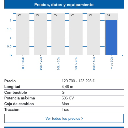
Precios, datos y equipamiento
0
0
0
0
0
2
2
1.5
1
0.5
0
10k > 20k
20k > 30k
30k > 40k
40k > 50k
+ de 50k
0 > 10k€
Precio
120.700 - 123.293 €
Longitud
4,46 m
Combustible
G
Potencia máxima
506 CV
Caja de cambios
Man
Tracción
Tras
Ver todos los precios