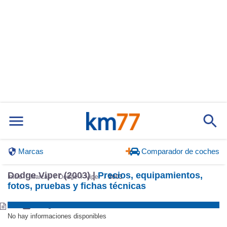
Marcas
Comparador de coches
Dodge Viper (2003) |
Precios, equipamientos,
Inicio
Marcas
Dodge
Viper
2003
fotos, pruebas y fichas técnicas
No hay informaciones disponibles