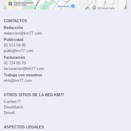
CONTACTOS
Redacción
redaccion@km77.com
Publicidad
91 513 04 95
publi@km77.com
Facturación
91 724 05 70
facturacion@km77.com
Trabaja con nosotros
rrhh@km77.com
OTROS SITIOS DE LA RED KM77
Coches77
DriveMatch
DriveK
ASPECTOS LEGALES