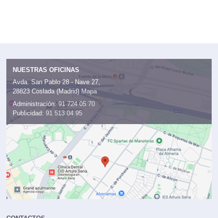
NUESTRAS OFICINAS
Avda. San Pablo 28 - Nave 27,
28823 Coslada (Madrid)
Mapa
Administración:
91 724 05 70
Publicidad:
91 513 04 95