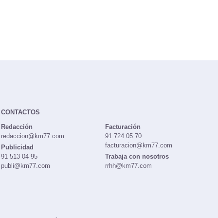
CONTACTOS
Redacción
Facturación
redaccion@km77.com
91 724 05 70
facturacion@km77.com
Publicidad
91 513 04 95
Trabaja con nosotros
publi@km77.com
rrhh@km77.com