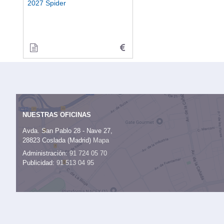
2027 Spider
NUESTRAS OFICINAS
Avda. San Pablo 28 - Nave 27,
28823 Coslada (Madrid)
Mapa
Administración:
91 724 05 70
Publicidad:
91 513 04 95