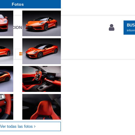
Fotos
BU
S SECCIONES
infor
entos
Todo
Ver todas las fotos