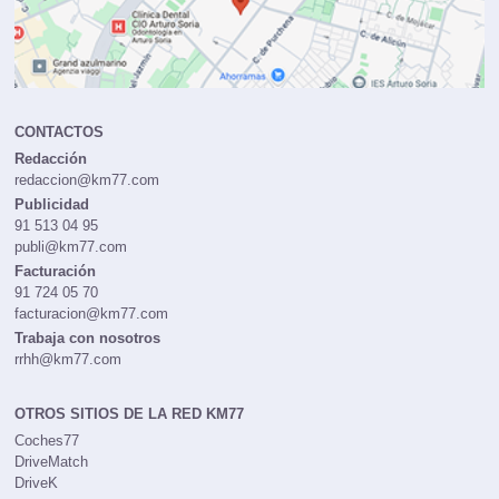
CONTACTOS
Redacción
redaccion@km77.com
Publicidad
91 513 04 95
publi@km77.com
Facturación
91 724 05 70
facturacion@km77.com
Trabaja con nosotros
rrhh@km77.com
OTROS SITIOS DE LA RED KM77
Coches77
DriveMatch
DriveK