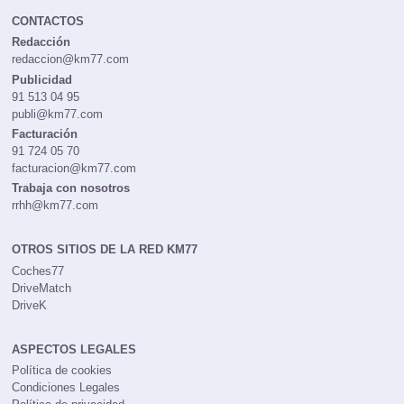
CONTACTOS
Redacción
redaccion@km77.com
Publicidad
91 513 04 95
publi@km77.com
Facturación
91 724 05 70
facturacion@km77.com
Trabaja con nosotros
rrhh@km77.com
OTROS SITIOS DE LA RED KM77
Coches77
DriveMatch
DriveK
ASPECTOS LEGALES
Política de cookies
Condiciones Legales