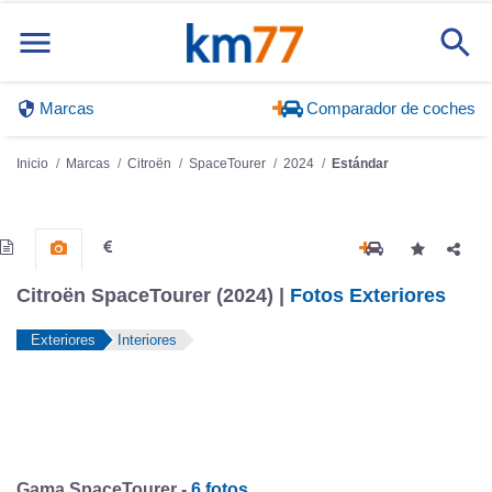
Marcas
Comparador de coches
Inicio
Marcas
Citroën
SpaceTourer
2024
Estándar
Citroën SpaceTourer (2024) |
Fotos Exteriores
Exteriores
Interiores
Gama SpaceTourer -
6 fotos