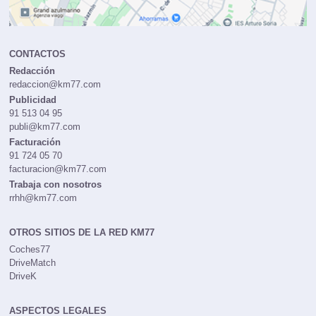
CONTACTOS
Redacción
redaccion@km77.com
Publicidad
91 513 04 95
publi@km77.com
Facturación
91 724 05 70
facturacion@km77.com
Trabaja con nosotros
rrhh@km77.com
OTROS SITIOS DE LA RED KM77
Coches77
DriveMatch
DriveK
ASPECTOS LEGALES