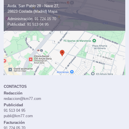
Avda. San Pablo 28 - Nave 27,
28823 Coslada (Madrid)
Mapa
Administración:
91 724 05 70
Publicidad:
91 513 04 95
CONTACTOS
Redacción
redaccion@km77.com
Publicidad
91 513 04 95
publi@km77.com
Facturación
91 724 05 70