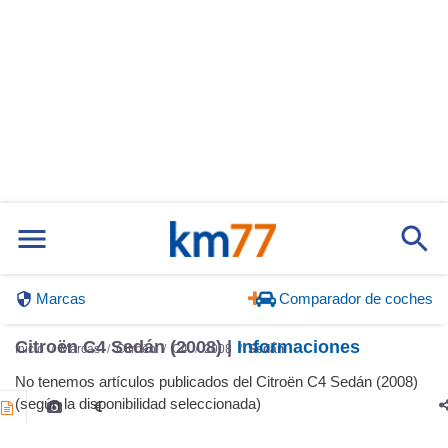
Marcas
Comparador de coches
Citroën C4 Sedán (2008) |
Informaciones
Inicio
Marcas
Citroën
C4
2008
Sedán
No tenemos artículos publicados del Citroën C4 Sedán (2008)
(según la disponibilidad seleccionada)