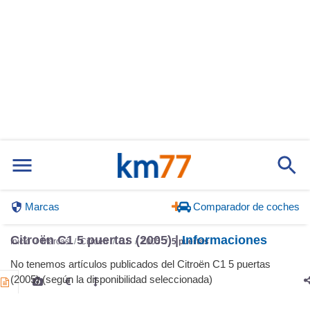
Marcas
Comparador de coches
Citroën C1 5 puertas (2005) |
Informaciones
Inicio
Marcas
Citroën
C1
2005
5 puertas
No tenemos artículos publicados del Citroën C1 5 puertas
(2005) (según la disponibilidad seleccionada)