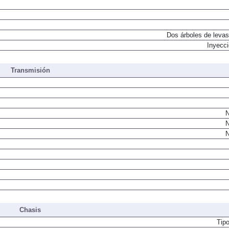
Dos árboles de levas
Inyecci
Transmisión
N
N
N
Chasis
Tip