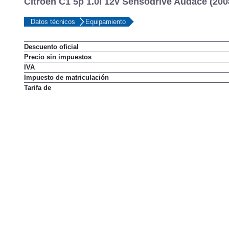
Citroën C1 5p 1.0i 12v Sensodrive Audace (200
Datos técnicos
Equipamiento
Descuento oficial
Precio sin impuestos
IVA
Impuesto de matriculación
Tarifa de
HER