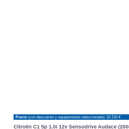
Precio
(con descuento y equipamiento seleccionado)
10.210 €
Citroën C1 5p 1.0i 12v Sensodrive Audace (200