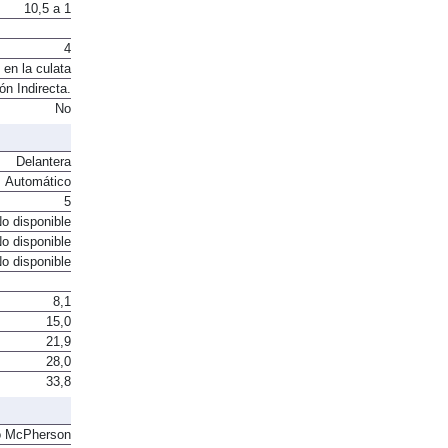
10,5 a 1
4
 en la culata
ón Indirecta.
No
Delantera
Automático
5
o disponible
o disponible
o disponible
8,1
15,0
21,9
28,0
33,8
o McPherson