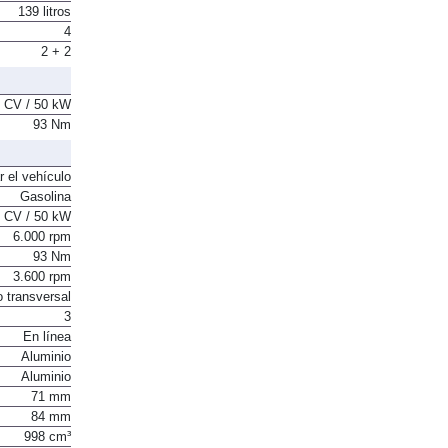
139 litros
4
2 + 2
 CV / 50 kW
93 Nm
r el vehículo
Gasolina
 CV / 50 kW
6.000 rpm
93 Nm
3.600 rpm
o transversal
3
En línea
Aluminio
Aluminio
71 mm
84 mm
998 cm³