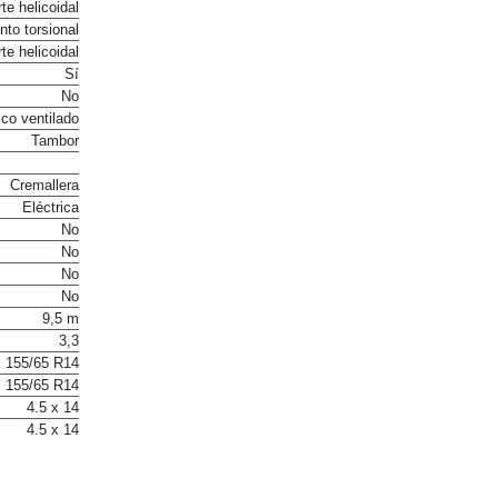
te helicoidal
to torsional
te helicoidal
Sí
No
co ventilado
Tambor
Cremallera
Eléctrica
No
No
No
No
9,5 m
3,3
155/65 R14
155/65 R14
4.5 x 14
4.5 x 14