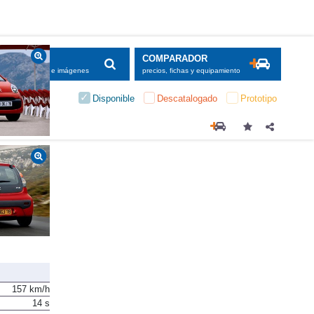
SCADOR
COMPARADOR
maciones, fichas e imágenes
precios, fichas y equipamiento
Disponible
Descatalogado
Prototipo
157 km/h
14 s