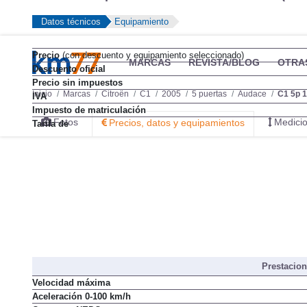
Datos técnicos
Equipamiento
Precio
(con descuento y equipamiento seleccionado)
MARCAS
REVISTA/BLOG
OTRA
Descuento oficial
Precio sin impuestos
Inicio
Marcas
Citroën
C1
2005
5 puertas
Audace
C1 5p 1
IVA
Impuesto de matriculación
Fotos
Medicio
Precios, datos y equipamientos
Tarifa de
Prestacio
Velocidad máxima
Aceleración 0-100 km/h