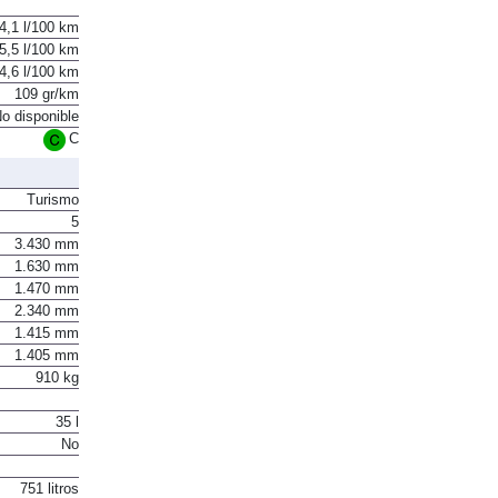
4,1 l/100 km
5,5 l/100 km
4,6 l/100 km
109 gr/km
o disponible
C
Turismo
5
3.430 mm
1.630 mm
1.470 mm
2.340 mm
1.415 mm
1.405 mm
910 kg
35 l
No
751 litros