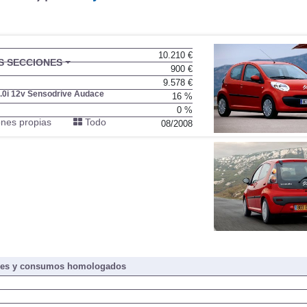
10.210 €
BU
S SECCIONES
900 €
infor
9.578 €
.0i 12v Sensodrive Audace
16 %
0 %
nes propias
Todo
08/2008
nes y consumos homologados