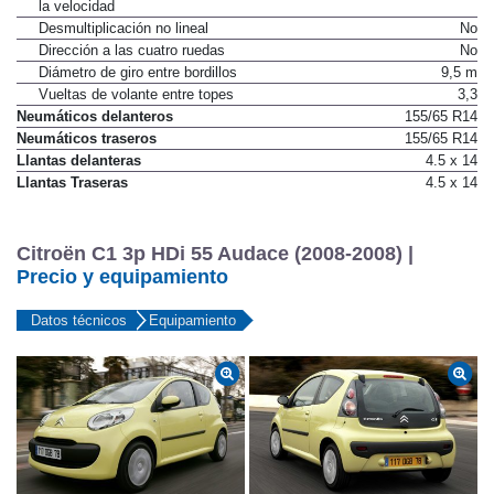
la velocidad
Desmultiplicación no lineal
No
Dirección a las cuatro ruedas
No
Diámetro de giro entre bordillos
9,5 m
Vueltas de volante entre topes
3,3
Neumáticos delanteros
155/65 R14
Neumáticos traseros
155/65 R14
Llantas delanteras
4.5 x 14
Llantas Traseras
4.5 x 14
Citroën C1 3p HDi 55 Audace (2008-2008) |
Precio y equipamiento
Datos técnicos
Equipamiento