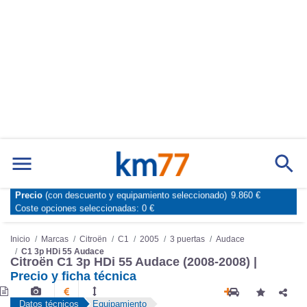
Precio
(con descuento y equipamiento seleccionado)
9.860 €
Marcas
Comparador de coches
Coste opciones seleccionadas:
0 €
Inicio
Marcas
Citroën
C1
2005
3 puertas
Audace
C1 3p HDi 55 Audace
Citroën C1 3p HDi 55 Audace (2008-2008) |
Precio y ficha técnica
Datos técnicos
Equipamiento