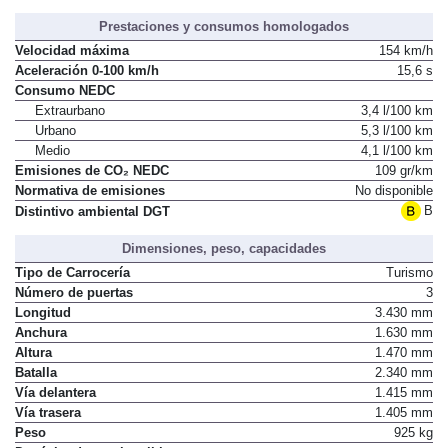
Prestaciones y consumos homologados
Velocidad máxima
154 km/h
Aceleración 0-100 km/h
15,6 s
Consumo NEDC
Extraurbano
3,4 l/100 km
Urbano
5,3 l/100 km
Medio
4,1 l/100 km
Emisiones de CO₂ NEDC
109 gr/km
Normativa de emisiones
No disponible
B
Distintivo ambiental DGT
Dimensiones, peso, capacidades
Tipo de Carrocería
Turismo
Número de puertas
3
Longitud
3.430 mm
Anchura
1.630 mm
Altura
1.470 mm
Batalla
2.340 mm
Vía delantera
1.415 mm
Vía trasera
1.405 mm
Peso
925 kg