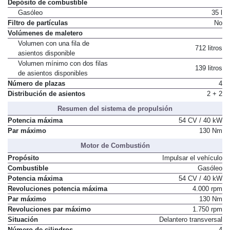
Depósito de combustible
Gasóleo
35 l
Filtro de partículas
No
Volúmenes de maletero
Volumen con una fila de
712 litros
asientos disponible
Volumen mínimo con dos filas
139 litros
de asientos disponibles
Número de plazas
4
Distribución de asientos
2 + 2
Resumen del sistema de propulsión
Potencia máxima
54 CV / 40 kW
Par máximo
130 Nm
Motor de Combustión
Propósito
Impulsar el vehículo
Combustible
Gasóleo
Potencia máxima
54 CV / 40 kW
Revoluciones potencia máxima
4.000 rpm
Par máximo
130 Nm
Revoluciones par máximo
1.750 rpm
Situación
Delantero transversal
Número de cilindros
4