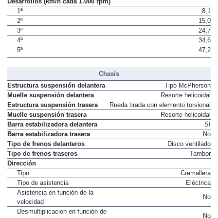
Desarrollos (km/h cada 1.000 rpm)
1ª
8,1
2ª
15,0
3ª
24,7
4ª
34,6
5ª
47,2
Chasis
Estructura suspensión delantera
Tipo McPherson
Muelle suspensión delantera
Resorte helicoidal
Estructura suspensión trasera
Rueda tirada con elemento torsional
Muelle suspensión trasera
Resorte helicoidal
Barra estabilizadora delantera
Sí
Barra estabilizadora trasera
No
Tipo de frenos delanteros
Disco ventilado
Tipo de frenos traseros
Tambor
Dirección
Tipo
Cremallera
Tipo de asistencia
Eléctrica
Asistencia en función de la
No
velocidad
Desmultiplicacion en función de
No