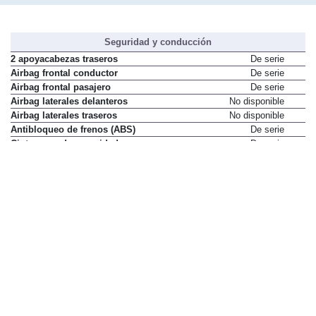
Seguridad y conducción
2 apoyacabezas traseros
De serie
Airbag frontal conductor
De serie
Airbag frontal pasajero
De serie
Airbag laterales delanteros
No disponible
Airbag laterales traseros
No disponible
Antibloqueo de frenos (ABS)
De serie
Cinturones de seguridad con
De serie
pretensores pirotécnicos en
plazas delanteras
Control de estabilidad (ESP)
No disponible
Control de frenada en curva
De serie
(CSC)
Control de presión en
No disponible
neumáticos
Cuentarrevoluciones
De serie
Dirección asistida eléctrica
De serie
Faros antiniebla
No disponible
Faros de xenón
No disponible
Limpialuneta
De serie