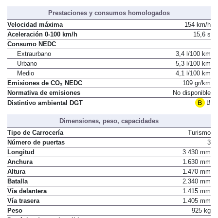
Prestaciones y consumos homologados
Velocidad máxima
154 km/h
Aceleración 0-100 km/h
15,6 s
Consumo NEDC
Extraurbano
3,4 l/100 km
Urbano
5,3 l/100 km
Medio
4,1 l/100 km
Emisiones de CO₂ NEDC
109 gr/km
Normativa de emisiones
No disponible
B
Distintivo ambiental DGT
Dimensiones, peso, capacidades
Tipo de Carrocería
Turismo
Número de puertas
3
Longitud
3.430 mm
Anchura
1.630 mm
Altura
1.470 mm
Batalla
2.340 mm
Vía delantera
1.415 mm
Vía trasera
1.405 mm
Peso
925 kg