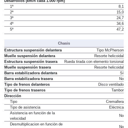
Desarrollos (km/h cada 1.000 rpm)
1ª
8,1
2ª
15,0
3ª
24,7
4ª
34,6
5ª
47,2
Chasis
Estructura suspensión delantera
Tipo McPherson
Muelle suspensión delantera
Resorte helicoidal
Estructura suspensión trasera
Rueda tirada con elemento torsional
Muelle suspensión trasera
Resorte helicoidal
Barra estabilizadora delantera
Sí
Barra estabilizadora trasera
No
Tipo de frenos delanteros
Disco ventilado
Tipo de frenos traseros
Tambor
Dirección
Tipo
Cremallera
Tipo de asistencia
Eléctrica
Asistencia en función de la
No
velocidad
Desmultiplicacion en función de
No