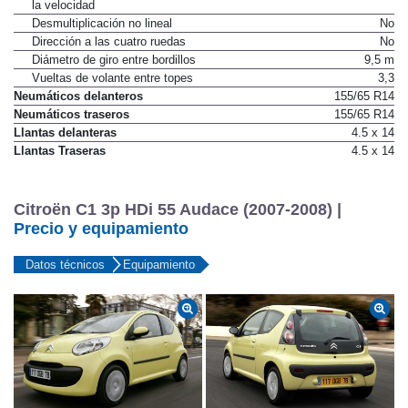
la velocidad
Desmultiplicación no lineal
No
Dirección a las cuatro ruedas
No
Diámetro de giro entre bordillos
9,5 m
Vueltas de volante entre topes
3,3
Neumáticos delanteros
155/65 R14
Neumáticos traseros
155/65 R14
Llantas delanteras
4.5 x 14
Llantas Traseras
4.5 x 14
Citroën C1 3p HDi 55 Audace (2007-2008) |
Precio y equipamiento
Datos técnicos
Equipamiento