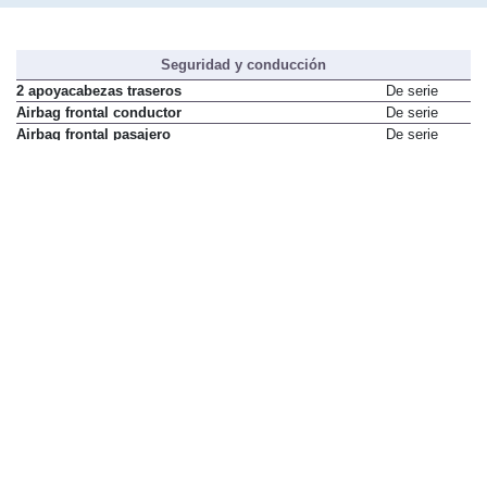
Seguridad y conducción
2 apoyacabezas traseros
De serie
Airbag frontal conductor
De serie
Airbag frontal pasajero
De serie
Airbag laterales delanteros
De serie
Airbag laterales traseros
No disponible
Antibloqueo de frenos (ABS)
De serie
Cinturones de seguridad con
De serie
pretensores pirotécnicos en
plazas delanteras
Control de estabilidad (ESP)
No disponible
Control de frenada en curva
De serie
(CSC)
Control de tracción
No disponible
Cuentarrevoluciones
De serie
Dirección asistida eléctrica
De serie
Faros antiniebla
No disponible
Faros de xenón
No disponible
Fijaciones ISOFIX en banqueta
De serie
trasera