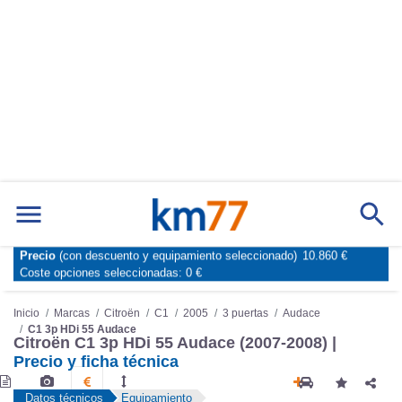
Precio
(con descuento y equipamiento seleccionado)
10.860 €
Marcas
Comparador de coches
Coste opciones seleccionadas:
0 €
Inicio
Marcas
Citroën
C1
2005
3 puertas
Audace
C1 3p HDi 55 Audace
Citroën C1 3p HDi 55 Audace (2007-2008) |
Precio y ficha técnica
Datos técnicos
Equipamiento