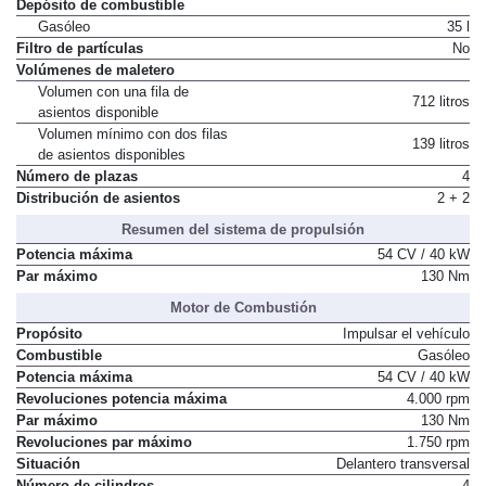
Depósito de combustible
Gasóleo
35 l
Filtro de partículas
No
Volúmenes de maletero
Volumen con una fila de
712 litros
asientos disponible
Volumen mínimo con dos filas
139 litros
de asientos disponibles
Número de plazas
4
Distribución de asientos
2 + 2
Resumen del sistema de propulsión
Potencia máxima
54 CV / 40 kW
Par máximo
130 Nm
Motor de Combustión
Propósito
Impulsar el vehículo
Combustible
Gasóleo
Potencia máxima
54 CV / 40 kW
Revoluciones potencia máxima
4.000 rpm
Par máximo
130 Nm
Revoluciones par máximo
1.750 rpm
Situación
Delantero transversal
Número de cilindros
4