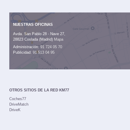
NUESTRAS OFICINAS
Avda. San Pablo 28 - Nave 27,
28823 Coslada (Madrid)
Mapa
Administración:
91 724 05 70
Publicidad:
91 513 04 95
OTROS SITIOS DE LA RED KM77
Coches77
DriveMatch
DriveK