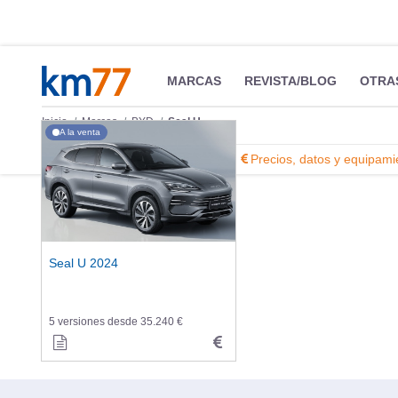
MARCAS
REVISTA/BLOG
OTRA
Inicio
Marcas
BYD
Seal U
A la venta
Información
Fotos
Precios, datos y equipami
Seal U 2024
5 versiones desde 35.240 €