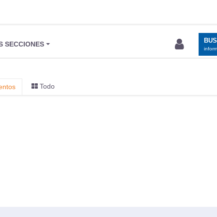
BU
S SECCIONES
infor
Todo
entos