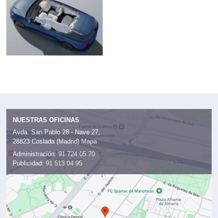
NUESTRAS OFICINAS
Avda. San Pablo 28 - Nave 27,
28823 Coslada (Madrid)
Mapa
Administración:
91 724 05 70
Publicidad:
91 513 04 95