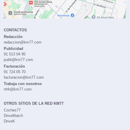
CONTACTOS
Redacción
redaccion@km77.com
Publicidad
91 513 04 95
publi@km77.com
Facturación
91 724 05 70
facturacion@km77.com
Trabaja con nosotros
rrhh@km77.com
OTROS SITIOS DE LA RED KM77
Coches77
DriveMatch
DriveK