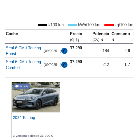
l/100 km
kWh/100 km
kg/100 km
Coche
Precio
Potencia
Consumo
Lo
(€)
(CV)
(m
Seal 6 DM-i Touring
33.290
184
2,6
(09/2025 - )
Boost
Seal 6 DM-i Touring
37.290
212
1,7
(09/2025 - )
Comfort
A la venta
2024 Touring
3 versiones desde 33.290 €