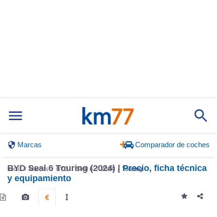
Marcas
Comparador de coches
BYD Seal 6 Touring (2024) |
Precio, ficha técnica
Inicio
Marcas
BYD
Seal 6
2024
Touring
y equipamiento