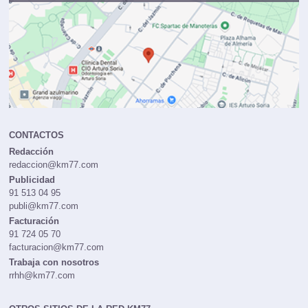
CONTACTOS
Redacción
redaccion@km77.com
Publicidad
91 513 04 95
publi@km77.com
Facturación
91 724 05 70
facturacion@km77.com
Trabaja con nosotros
rrhh@km77.com