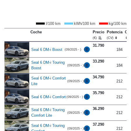
l/100 km
kWh/100 km
kg/100 km
Coche
Precio
Potencia
Co
(€)
(CV)
31.790
Seal 6 DM-i Boost
184
(09/2025 - )
33.290
Seal 6 DM-i Touring
184
(09/2025 - )
Boost
34.790
Seal 6 DM-i Comfort
212
(09/2025 - )
Lite
35.790
Seal 6 DM-i Comfort
212
(09/2025 - )
36.290
Seal 6 DM-i Touring
212
(09/2025 - )
Comfort Lite
37.290
Seal 6 DM-i Touring
212
(09/2025 - )