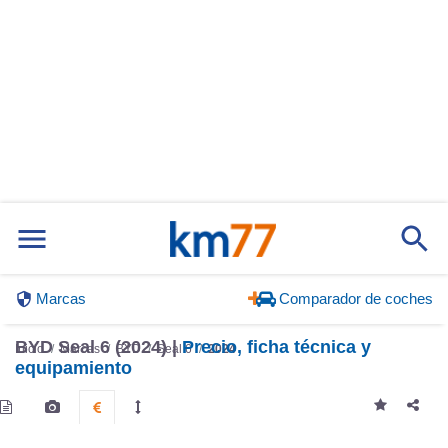
Marcas
Comparador de coches
BYD Seal 6 (2024) |
Precio, ficha técnica y
Inicio
Marcas
BYD
Seal 6
2024
equipamiento