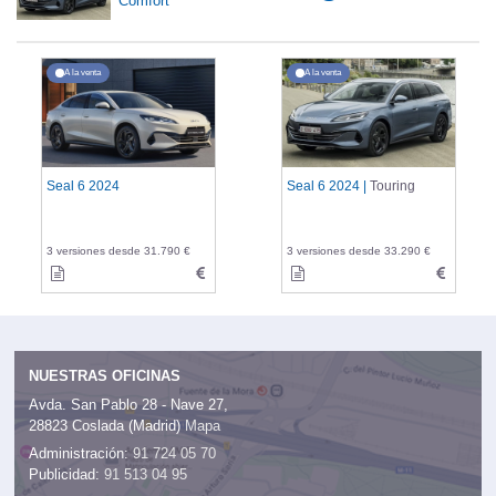
Comfort
A la venta
A la venta
Seal 6 2024
Seal 6 2024 |
Touring
3 versiones desde 31.790 €
3 versiones desde 33.290 €
NUESTRAS OFICINAS
Avda. San Pablo 28 - Nave 27,
28823 Coslada (Madrid)
Mapa
Administración:
91 724 05 70
Publicidad:
91 513 04 95