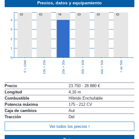
Precios, datos y equipamiento
0
0
4
0
0
0
4
3
2
1
0
10k > 20k
20k > 30k
30k > 40k
40k > 50k
+ de 50k
0 > 10k€
Precio
23.750 - 28.880 €
Longitud
4,16 m
Combustible
Híbrido Enchufable
Potencia máxima
175 - 212 CV
Caja de cambios
Aut
Tracción
Del
Ver todos los precios