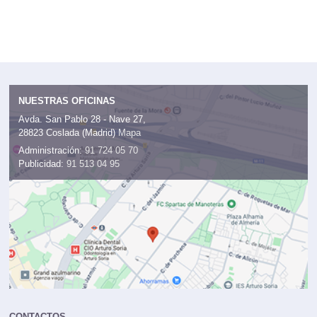
NUESTRAS OFICINAS
Avda. San Pablo 28 - Nave 27,
28823 Coslada (Madrid)
Mapa
Administración:
91 724 05 70
Publicidad:
91 513 04 95
CONTACTOS