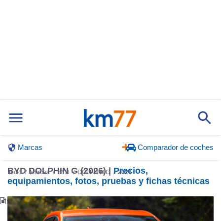
Marcas
Comparador de coches
BYD DOLPHIN G (2026) |
Precios,
Inicio
Marcas
BYD
DOLPHIN G
2026
equipamientos, fotos, pruebas y fichas técnicas