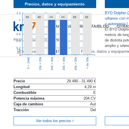
Precios, datos y equipamiento
BYD Dolphin (2
1.2
0
0
1
1
0
0
urbanos con me
1
y autonomía
|
MARCAS
REVISTA/BLOG
OTRA
0.8
El BYD Dolphin
0.6
metros de long
Inicio
Marcas
BYD
Dolphin
de distinta po
0.4
amplio y silen
0.2
Información
Fotos
Precios, datos y equipami
0
10k > 20k
20k > 30k
30k > 40k
40k > 50k
+ de 50k
0 > 10k€
Precio
29.490 - 31.490 €
Longitud
4,29 m
Combustible
E
Potencia máxima
204 CV
Caja de cambios
Aut
Tracción
Del
Ver todos los precios