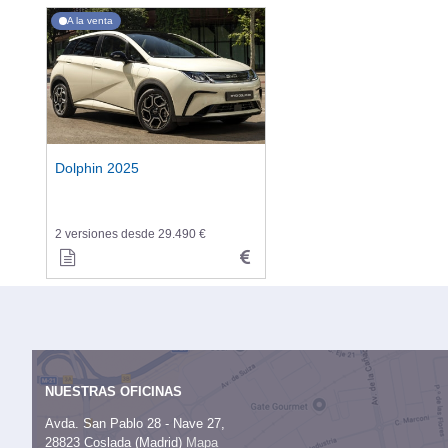
A la venta
Dolphin 2025
2 versiones desde 29.490 €
NUESTRAS OFICINAS
Avda. San Pablo 28 - Nave 27,
28823 Coslada (Madrid)
Mapa