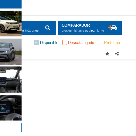
SCADOR
COMPARADOR
maciones, fichas e imágenes
precios, fichas y equipamiento
Disponible
Descatalogado
Prototipo