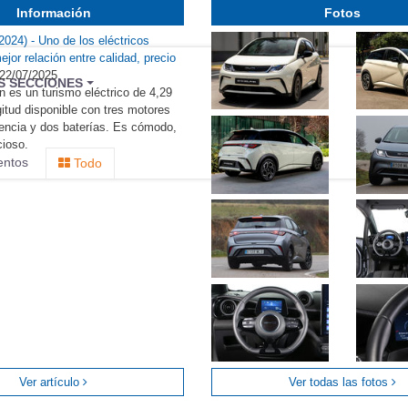
Información
Fotos
024) - Uno de los eléctricos
jor relación entre calidad, precio
22/07/2025
BU
S SECCIONES
 es un turismo eléctrico de 4,29
infor
itud disponible con tres motores
tencia y dos baterías. Es cómodo,
cioso.
entos
Todo
Ver artículo
Ver todas las fotos