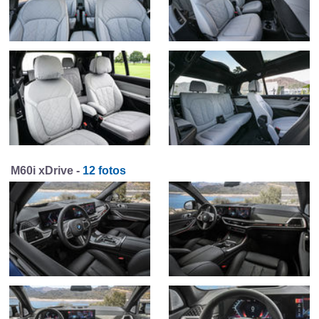
M60i xDrive -
12 fotos