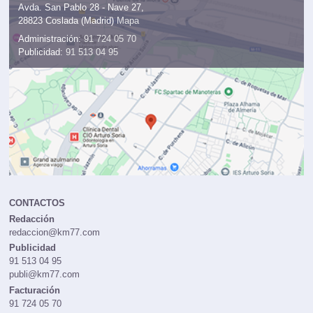
Avda. San Pablo 28 - Nave 27,
28823 Coslada (Madrid)
Mapa
Administración:
91 724 05 70
Publicidad:
91 513 04 95
CONTACTOS
Redacción
redaccion@km77.com
Publicidad
91 513 04 95
publi@km77.com
Facturación
91 724 05 70