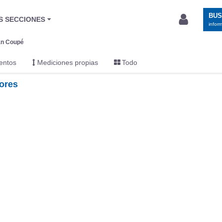
BU
S SECCIONES
infor
an Coupé
entos
Mediciones propias
Todo
iores