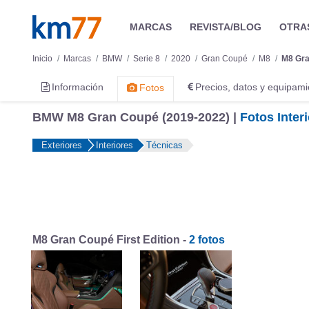
MARCAS
REVISTA/BLOG
OTRA
Inicio
Marcas
BMW
Serie 8
2020
Gran Coupé
M8
M8 Gr
Información
Precios, datos y equipami
Fotos
BMW M8 Gran Coupé (2019-2022) |
Fotos Inter
Exteriores
Interiores
Técnicas
M8 Gran Coupé First Edition -
2 fotos