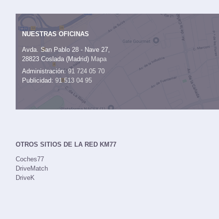
NUESTRAS OFICINAS
Avda. San Pablo 28 - Nave 27,
28823 Coslada (Madrid)
Mapa
Administración:
91 724 05 70
Publicidad:
91 513 04 95
OTROS SITIOS DE LA RED KM77
Coches77
DriveMatch
DriveK