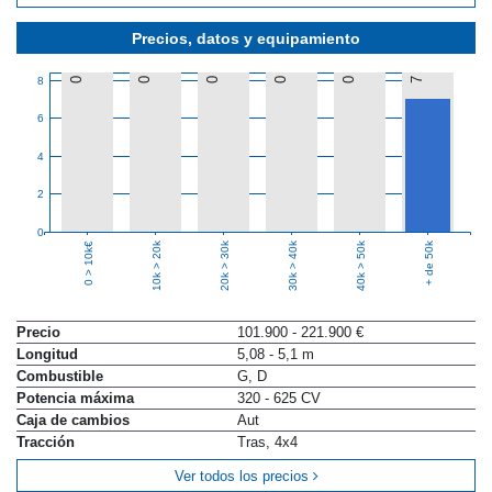
Precios, datos y equipamiento
8
0
0
0
0
0
7
6
4
2
0
10k > 20k
20k > 30k
30k > 40k
40k > 50k
+ de 50k
0 > 10k€
Precio
101.900 - 221.900 €
Longitud
5,08 - 5,1 m
Combustible
G, D
Potencia máxima
320 - 625 CV
Caja de cambios
Aut
Tracción
Tras, 4x4
Ver todos los precios