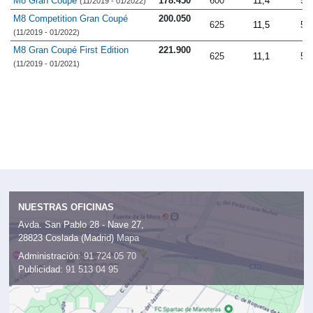
M8 Gran Coupé
178.450
600
11,4
5.
(11/2019 - 01/2022)
M8 Competition Gran Coupé
200.050
625
11,5
5.
(11/2019 - 01/2022)
M8 Gran Coupé First Edition
221.900
625
11,1
5.
(11/2019 - 01/2021)
NUESTRAS OFICINAS
Avda. San Pablo 28 - Nave 27,
28823 Coslada (Madrid)
Mapa
Administración:
91 724 05 70
Publicidad:
91 513 04 95