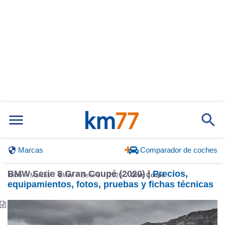
Marcas
Comparador de coches
BMW Serie 8 Gran Coupé (2020) |
Precios,
Inicio
Marcas
BMW
Serie 8
2020
Gran Coupé
equipamientos, fotos, pruebas y fichas técnicas