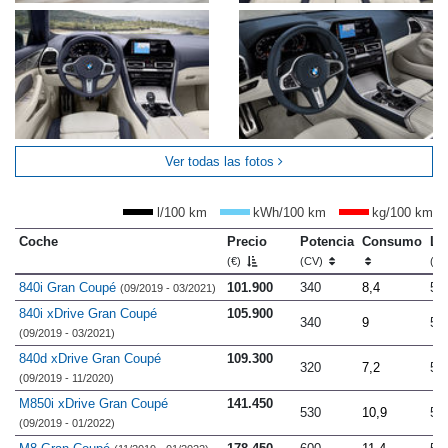
Ver todas las fotos
l/100 km
kWh/100 km
kg/100 km
Coche
Precio
Potencia
Consumo
Lo
(€)
(CV)
(m
840i Gran Coupé
101.900
340
8,4
5.
(09/2019 - 03/2021)
840i xDrive Gran Coupé
105.900
340
9
5.
(09/2019 - 03/2021)
840d xDrive Gran Coupé
109.300
320
7,2
5.
(09/2019 - 11/2020)
M850i xDrive Gran Coupé
141.450
530
10,9
5.
(09/2019 - 01/2022)