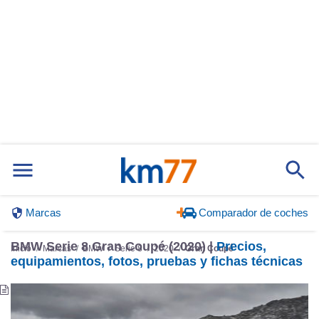
Marcas
Comparador de coches
BMW Serie 8 Gran Coupé (2020) |
Precios,
Inicio
Marcas
BMW
Serie 8
2020
Gran Coupé
equipamientos, fotos, pruebas y fichas técnicas