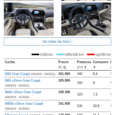
Ver todas las fotos
l/100 km
kWh/100 km
kg/100 km
Coche
Precio
Potencia
Consumo
Lo
(€)
(CV)
(m
840i Gran Coupé
101.900
340
8,4
5.
(09/2019 - 03/2021)
840i xDrive Gran Coupé
105.900
340
9
5.
(09/2019 - 03/2021)
840d xDrive Gran Coupé
109.300
320
7,2
5.
(09/2019 - 11/2020)
M850i xDrive Gran Coupé
141.450
530
10,9
5.
(09/2019 - 01/2022)