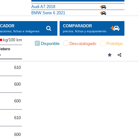
Audi A7 2018
BMW Serie 6 2021
SCADOR
COMPARADOR
maciones, fichas e imágenes
precios, fichas y equipamiento
kg/100 km
Disponible
Descatalogado
Prototipo
etero
610
600
600
610
600