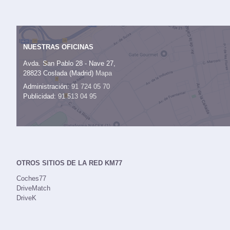
NUESTRAS OFICINAS
Avda. San Pablo 28 - Nave 27,
28823 Coslada (Madrid)
Mapa
Administración:
91 724 05 70
Publicidad:
91 513 04 95
OTROS SITIOS DE LA RED KM77
Coches77
DriveMatch
DriveK