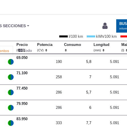
BU
S SECCIONES
infor
l/100 km
kWh/100 km
Precio
Potencia
Consumo
Longitud
Mal
Todo
entos
(€)
(CV)
(mm)
(l)
69.050
190
5,8
5.091
71.100
258
7
5.091
77.450
286
5,7
5.091
79.950
286
6
5.091
83.950
333
7,7
5.091