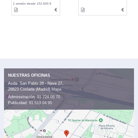
1 versión desde 152.600 €
NUESTRAS OFICINAS
Avda. San Pablo 28 - Nave 27,
28823 Coslada (Madrid)
Mapa
Administración:
91 724 05 70
Publicidad:
91 513 04 95