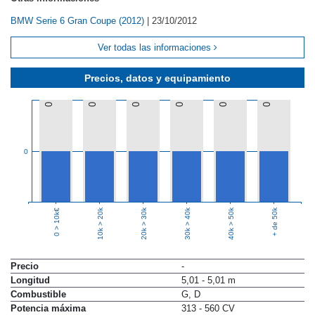
BMW Serie 6 Gran Coupe (2012)
|
23/10/2012
Ver todas las informaciones
Precios, datos y equipamiento
0
0
0
0
0
0
0
10k > 20k
20k > 30k
30k > 40k
40k > 50k
+ de 50k
0 > 10k€
Precio
-
Longitud
5,01 - 5,01 m
Combustible
G, D
Potencia máxima
313 - 560 CV