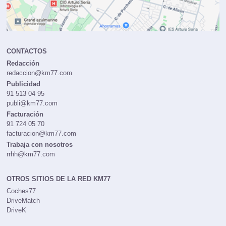
CONTACTOS
Redacción
redaccion@km77.com
Publicidad
91 513 04 95
publi@km77.com
Facturación
91 724 05 70
facturacion@km77.com
Trabaja con nosotros
rrhh@km77.com
OTROS SITIOS DE LA RED KM77
Coches77
DriveMatch
DriveK