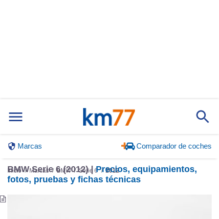
Marcas
Comparador de coches
BMW Serie 6 (2012) |
Precios, equipamientos,
Inicio
Marcas
BMW
Serie 6
2012
fotos, pruebas y fichas técnicas