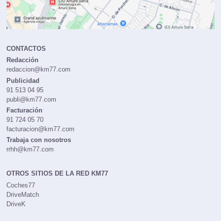
CONTACTOS
Redacción
redaccion@km77.com
Publicidad
91 513 04 95
publi@km77.com
Facturación
91 724 05 70
facturacion@km77.com
Trabaja con nosotros
rrhh@km77.com
OTROS SITIOS DE LA RED KM77
Coches77
DriveMatch
DriveK