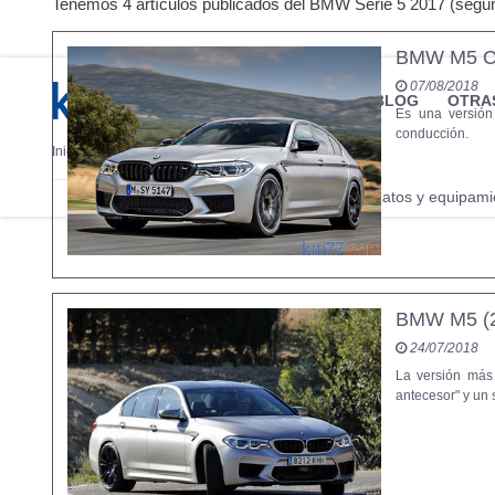
Tenemos 4 artículos publicados del BMW Serie 5 2017 (según 
BMW M5 Co
07/08/2018
MARCAS
REVISTA/BLOG
OTRA
Es una versión
conducción.
Inicio
Marcas
BMW
Serie 5
2017
Fotos
Precios, datos y equipami
Información
BMW M5 (
24/07/2018
La versión más
antecesor" y un 