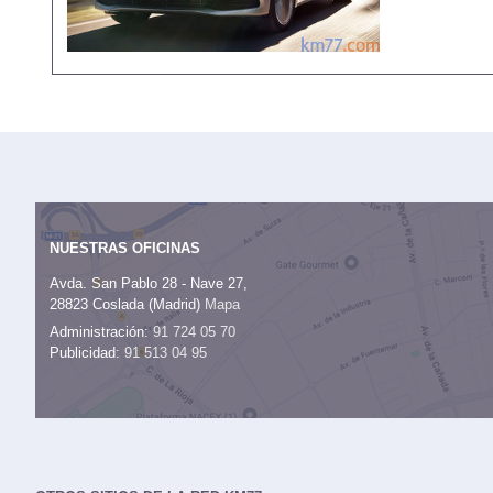
NUESTRAS OFICINAS
Avda. San Pablo 28 - Nave 27,
28823 Coslada (Madrid)
Mapa
Administración:
91 724 05 70
Publicidad:
91 513 04 95