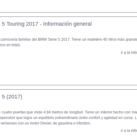
5 Touring 2017 - Información general
 carrocería familiar del BMW Serie 5 2017. Tiene un maletero 40 litros más grand
tros en total).
ir a la in
 5 (2017)
 cuatro puertas que mide 4,94 metros de longitud. Tiene un interior hecho con ma
spensión que logra un equilibrio extraordinario entre confort y agilidad en curva.
 versiones con un motor Diesel, de gasolina e híbridos.
ir a la in