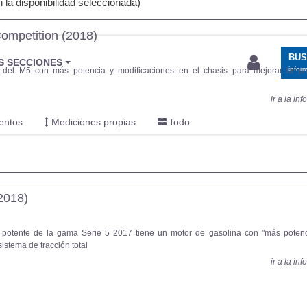
la disponibilidad seleccionada)
mpetition (2018)
BU
S SECCIONES
infor
 del M5 con más potencia y modificaciones en el chasis para mejorar la pr
ir a la in
entos
Mediciones propias
Todo
2018)
 potente de la gama Serie 5 2017 tiene un motor de gasolina con "más poten
sistema de tracción total
ir a la in