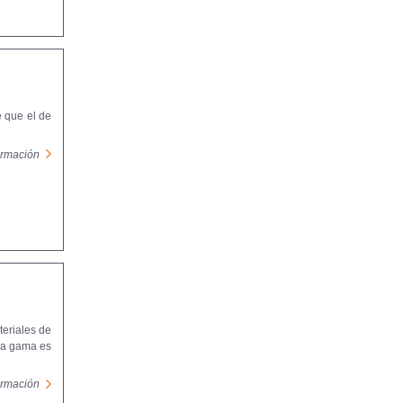
e que el de
formación
teriales de
 La gama es
formación