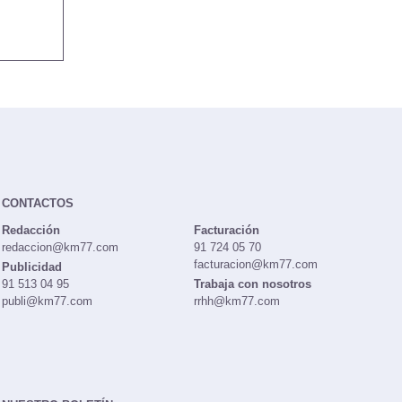
CONTACTOS
Redacción
Facturación
redaccion@km77.com
91 724 05 70
facturacion@km77.com
Publicidad
91 513 04 95
Trabaja con nosotros
publi@km77.com
rrhh@km77.com