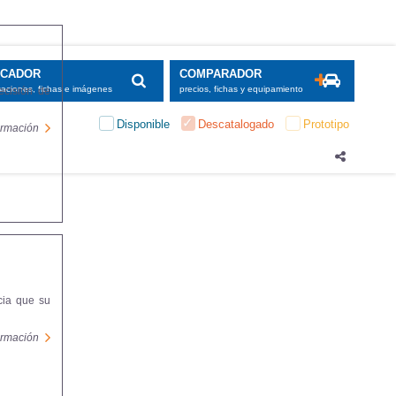
SCADOR
COMPARADOR
maciones, fichas e imágenes
precios, fichas y equipamiento
ecisión de
Disponible
Descatalogado
Prototipo
formación
cia que su
formación