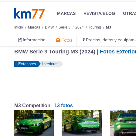
MARCAS
REVISTA/BLOG
OTRA
Inicio
Marcas
BMW
Serie 3
2024
Touring
M3
Información
Precios, datos y equipami
Fotos
BMW Serie 3 Touring M3 (2024) |
Fotos Exterio
Exteriores
Interiores
M3 Competition -
13 fotos