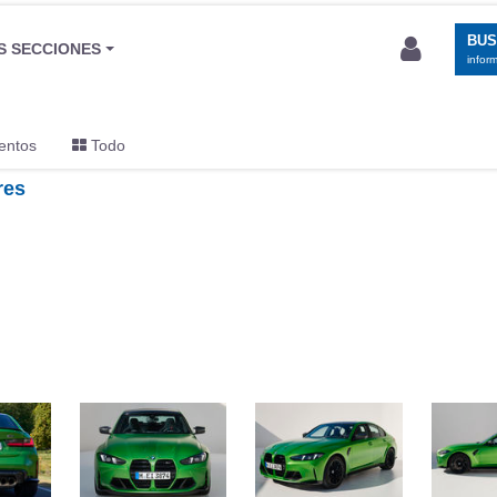
BU
S SECCIONES
infor
entos
Todo
res