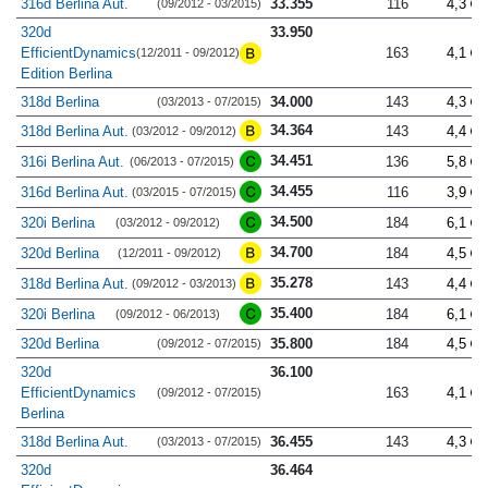
316d Berlina Aut.
33.355
116
4,3
(09/2012 - 03/2015)
320d
33.950
EfficientDynamics
163
4,1
(12/2011 - 09/2012)
Edition Berlina
318d Berlina
34.000
143
4,3
(03/2013 - 07/2015)
34.364
318d Berlina Aut.
143
4,4
(03/2012 - 09/2012)
34.451
316i Berlina Aut.
136
5,8
(06/2013 - 07/2015)
34.455
316d Berlina Aut.
116
3,9
(03/2015 - 07/2015)
34.500
320i Berlina
184
6,1
(03/2012 - 09/2012)
34.700
320d Berlina
184
4,5
(12/2011 - 09/2012)
35.278
318d Berlina Aut.
143
4,4
(09/2012 - 03/2013)
35.400
320i Berlina
184
6,1
(09/2012 - 06/2013)
320d Berlina
35.800
184
4,5
(09/2012 - 07/2015)
320d
36.100
EfficientDynamics
163
4,1
(09/2012 - 07/2015)
Berlina
318d Berlina Aut.
36.455
143
4,3
(03/2013 - 07/2015)
320d
36.464