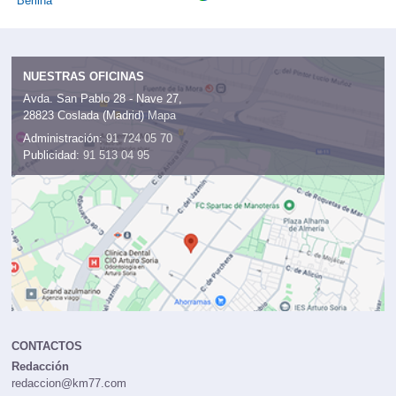
Berlina
NUESTRAS OFICINAS
Avda. San Pablo 28 - Nave 27,
28823 Coslada (Madrid)
Mapa
Administración:
91 724 05 70
Publicidad:
91 513 04 95
CONTACTOS
Redacción
redaccion@km77.com