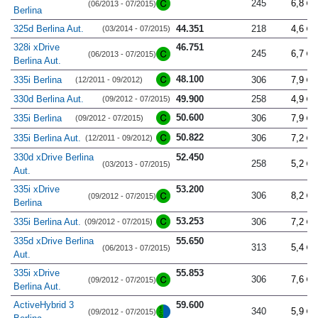
245
6,8
(06/2013 - 07/2015)
Berlina
325d Berlina Aut.
44.351
218
4,6
(03/2014 - 07/2015)
328i xDrive
46.751
245
6,7
(06/2013 - 07/2015)
Berlina Aut.
48.100
335i Berlina
306
7,9
(12/2011 - 09/2012)
330d Berlina Aut.
49.900
258
4,9
(09/2012 - 07/2015)
50.600
335i Berlina
306
7,9
(09/2012 - 07/2015)
50.822
335i Berlina Aut.
306
7,2
(12/2011 - 09/2012)
330d xDrive Berlina
52.450
258
5,2
(03/2013 - 07/2015)
Aut.
335i xDrive
53.200
306
8,2
(09/2012 - 07/2015)
Berlina
53.253
335i Berlina Aut.
306
7,2
(09/2012 - 07/2015)
335d xDrive Berlina
55.650
313
5,4
(06/2013 - 07/2015)
Aut.
335i xDrive
55.853
306
7,6
(09/2012 - 07/2015)
Berlina Aut.
ActiveHybrid 3
59.600
340
5,9
(09/2012 - 07/2015)