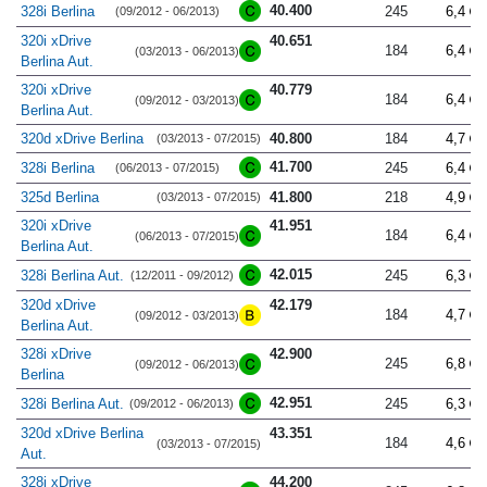
40.400
328i Berlina
245
6,4
(09/2012 - 06/2013)
320i xDrive
40.651
184
6,4
(03/2013 - 06/2013)
Berlina Aut.
320i xDrive
40.779
184
6,4
(09/2012 - 03/2013)
Berlina Aut.
320d xDrive Berlina
40.800
184
4,7
(03/2013 - 07/2015)
41.700
328i Berlina
245
6,4
(06/2013 - 07/2015)
325d Berlina
41.800
218
4,9
(03/2013 - 07/2015)
320i xDrive
41.951
184
6,4
(06/2013 - 07/2015)
Berlina Aut.
42.015
328i Berlina Aut.
245
6,3
(12/2011 - 09/2012)
320d xDrive
42.179
184
4,7
(09/2012 - 03/2013)
Berlina Aut.
328i xDrive
42.900
245
6,8
(09/2012 - 06/2013)
Berlina
42.951
328i Berlina Aut.
245
6,3
(09/2012 - 06/2013)
320d xDrive Berlina
43.351
184
4,6
(03/2013 - 07/2015)
Aut.
328i xDrive
44.200