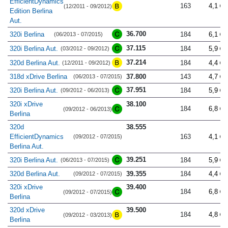
EfficientDynamics
163
4,1
(12/2011 - 09/2012)
Edition Berlina
Aut.
36.700
320i Berlina
184
6,1
(06/2013 - 07/2015)
37.115
320i Berlina Aut.
184
5,9
(03/2012 - 09/2012)
37.214
320d Berlina Aut.
184
4,4
(12/2011 - 09/2012)
318d xDrive Berlina
37.800
143
4,7
(06/2013 - 07/2015)
37.951
320i Berlina Aut.
184
5,9
(09/2012 - 06/2013)
320i xDrive
38.100
184
6,8
(09/2012 - 06/2013)
Berlina
320d
38.555
EfficientDynamics
163
4,1
(09/2012 - 07/2015)
Berlina Aut.
39.251
320i Berlina Aut.
184
5,9
(06/2013 - 07/2015)
320d Berlina Aut.
39.355
184
4,4
(09/2012 - 07/2015)
320i xDrive
39.400
184
6,8
(09/2012 - 07/2015)
Berlina
320d xDrive
39.500
184
4,8
(09/2012 - 03/2013)
Berlina