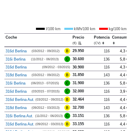
l/100 km
kWh/100 km
kg/100 km
Coche
Precio
Potencia
Consumo
(€)
(CV)
29.950
316d Berlina
116
4,3
(03/2012 - 09/2012)
30.600
316i Berlina
136
5,8
(11/2012 - 06/2013)
316d Berlina
30.900
116
4,3
(09/2012 - 03/2015)
31.850
318d Berlina
143
4,4
(03/2012 - 09/2012)
31.900
316i Berlina
136
5,8
(06/2013 - 07/2015)
32.000
316d Berlina
116
3,9
(03/2015 - 07/2015)
32.464
316d Berlina Aut.
116
4,4
(03/2012 - 09/2012)
32.700
318d Berlina
143
4,4
(09/2012 - 03/2013)
33.151
316i Berlina Aut.
136
5,8
(11/2012 - 06/2013)
33.155
316d Berlina Aut.
116
4,4
(09/2012 - 03/2013)