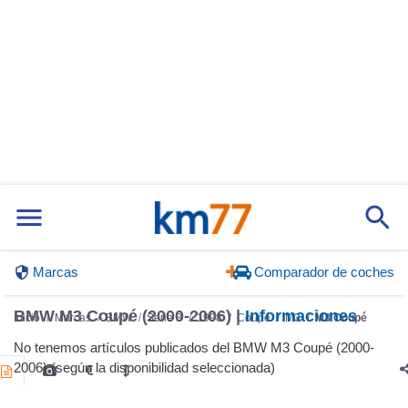
Marcas
Comparador de coches
BMW M3 Coupé (2000-2006) |
Informaciones
Inicio
Marcas
BMW
Serie 3
1998
Coupé
M3
M3 Coupé
No tenemos artículos publicados del BMW M3 Coupé (2000-
2006) (según la disponibilidad seleccionada)