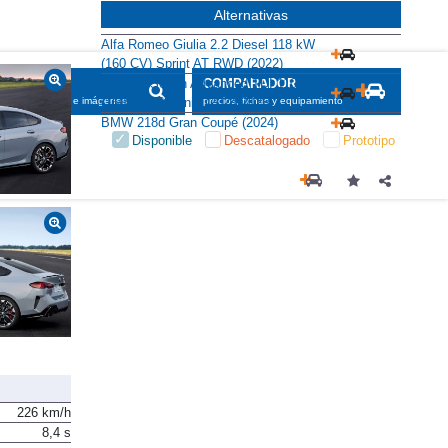
Alternativas
Alfa Romeo Giulia 2.2 Diesel 118 kW
(160 CV) Sprint AT RWD (2022)
Audi A3 Sedan Advanced TDI 110 kW
SCADOR
COMPARADOR
(150 CV) S tronic (2024-2026)
maciones, fichas e imágenes
precios, fichas y equipamiento
BMW 218d Gran Coupé (2024)
Disponible
Descatalogado
Prototipo
226 km/h
8,4 s