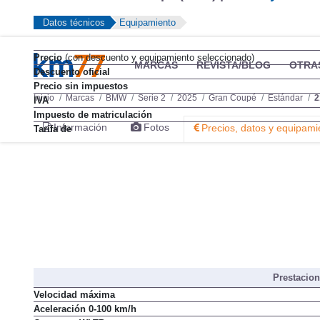
Datos técnicos
Equipamiento
Precio
(con descuento y equipamiento seleccionado)
MARCAS
REVISTA/BLOG
OTRA
Descuento oficial
Precio sin impuestos
Inicio
Marcas
BMW
Serie 2
2025
Gran Coupé
Estándar
2
IVA
Impuesto de matriculación
Información
Fotos
Precios, datos y equipami
Tarifa de
Prestacio
Velocidad máxima
Aceleración 0-100 km/h