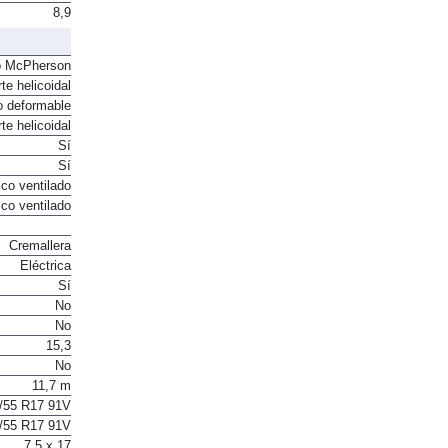
8,9
o McPherson
te helicoidal
o deformable
te helicoidal
Sí
Sí
co ventilado
co ventilado
Cremallera
Eléctrica
Sí
No
No
15,3
No
11,7 m
/55 R17 91V
/55 R17 91V
7.5 x 17