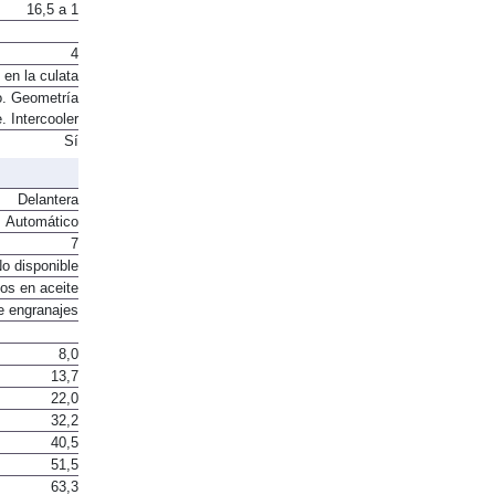
16,5 a 1
4
 en la culata
o. Geometría
e. Intercooler
Sí
Delantera
Automático
7
o disponible
os en aceite
e engranajes
8,0
13,7
22,0
32,2
40,5
51,5
63,3