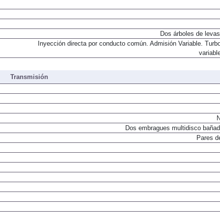
Dos árboles de levas
Inyección directa por conducto común. Admisión Variable. Turb
variabl
Transmisión
N
Dos embragues multidisco bañad
Pares d