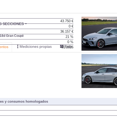
43.750 €
BU
S SECCIONES
0 €
infor
36.157 €
18d Gran Coupé
21 %
0 %
Mediciones propias
Todo
entos
01/2026
nes y consumos homologados