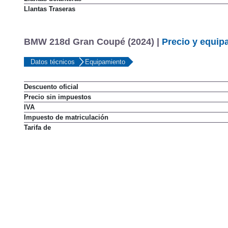
Llantas Traseras
BMW 218d Gran Coupé (2024) |
Precio y equip
Datos técnicos
Equipamiento
Descuento oficial
Precio sin impuestos
IVA
Impuesto de matriculación
Tarifa de