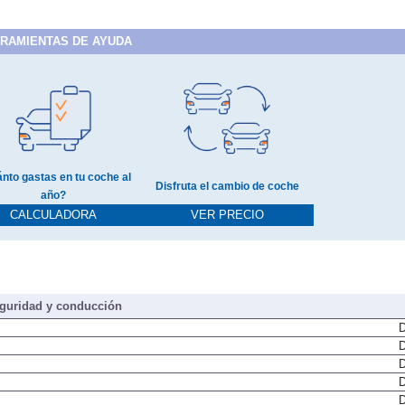
RAMIENTAS DE AYUDA
nto gastas en tu coche al
Disfruta el cambio de coche
año?
CALCULADORA
VER PRECIO
guridad y conducción
D
D
D
D
D