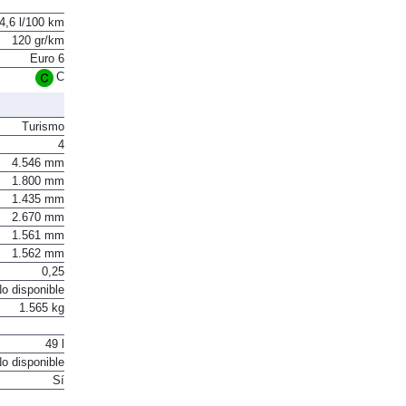
4,6 l/100 km
120 gr/km
Euro 6
C
Turismo
4
4.546 mm
1.800 mm
1.435 mm
2.670 mm
1.561 mm
1.562 mm
0,25
o disponible
1.565 kg
49 l
o disponible
Sí