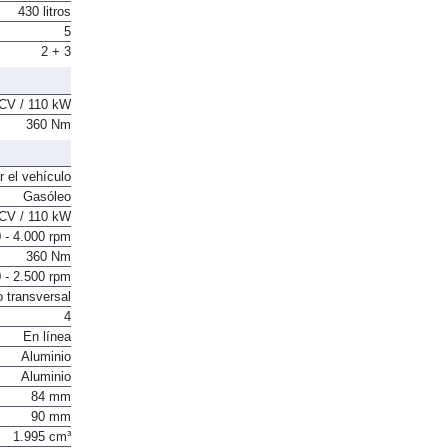
430 litros
5
2 + 3
CV / 110 kW
360 Nm
r el vehículo
Gasóleo
CV / 110 kW
 - 4.000 rpm
360 Nm
 - 2.500 rpm
o transversal
4
En línea
Aluminio
Aluminio
84 mm
90 mm
1.995 cm³