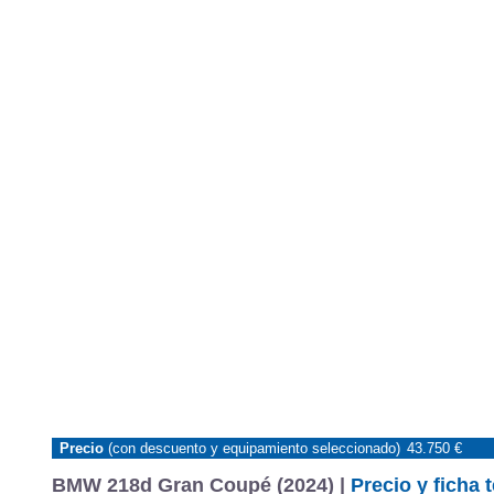
Precio
(con descuento y equipamiento seleccionado)
43.750 €
BMW 218d Gran Coupé (2024) |
Precio y ficha 