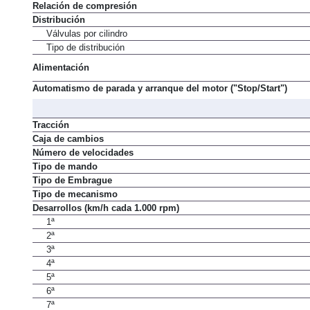
Relación de compresión
Distribución
Válvulas por cilindro
Tipo de distribución
Alimentación
Automatismo de parada y arranque del motor ("Stop/Start")
Tracción
Caja de cambios
Número de velocidades
Tipo de mando
Tipo de Embrague
Tipo de mecanismo
Desarrollos (km/h cada 1.000 rpm)
1ª
2ª
3ª
4ª
5ª
6ª
7ª