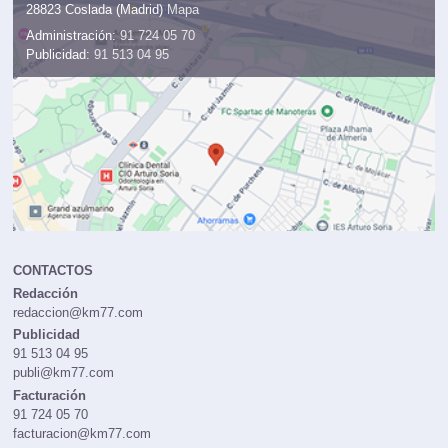
28823 Coslada (Madrid)
Mapa
Administración:
91 724 05 70
Publicidad:
91 513 04 95
CONTACTOS
Redacción
redaccion@km77.com
Publicidad
91 513 04 95
publi@km77.com
Facturación
91 724 05 70
facturacion@km77.com