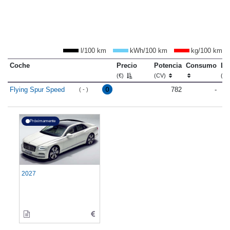
l/100 km
kWh/100 km
kg/100 km
Coche
Precio
Potencia
Consumo
Lo
(€)
(CV)
(m
Flying Spur Speed
782
-
( - )
Próximamente
2027