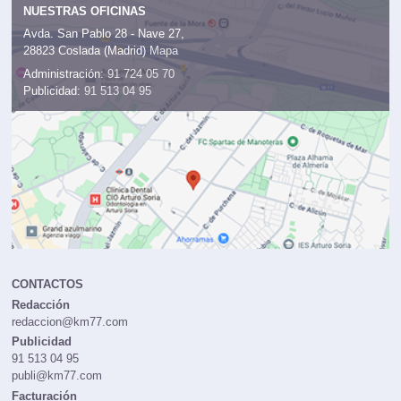
NUESTRAS OFICINAS
Avda. San Pablo 28 - Nave 27,
28823 Coslada (Madrid)
Mapa
Administración:
91 724 05 70
Publicidad:
91 513 04 95
CONTACTOS
Redacción
redaccion@km77.com
Publicidad
91 513 04 95
publi@km77.com
Facturación