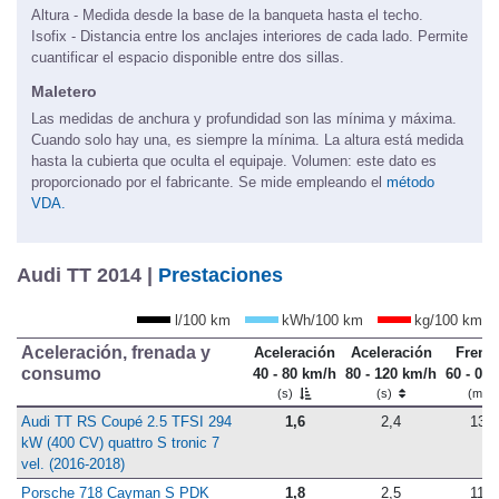
Altura - Medida desde la base de la banqueta hasta el techo.
Isofix - Distancia entre los anclajes interiores de cada lado. Permite
cuantificar el espacio disponible entre dos sillas.
Maletero
Las medidas de anchura y profundidad son las mínima y máxima.
Cuando solo hay una, es siempre la mínima. La altura está medida
hasta la cubierta que oculta el equipaje. Volumen: este dato es
proporcionado por el fabricante. Se mide empleando el
método
VDA.
Audi TT 2014 |
Prestaciones
l/100 km
kWh/100 km
kg/100 km
Aceleración, frenada y
Aceleración
Aceleración
Frena
consumo
40 - 80 km/h
80 - 120 km/h
60 - 0 
(s)
(s)
(m)
Audi TT RS Coupé 2.5 TFSI 294
1,6
2,4
13,8
kW (400 CV) quattro S tronic 7
vel. (2016-2018)
Porsche 718 Cayman S PDK
1,8
2,5
11,5