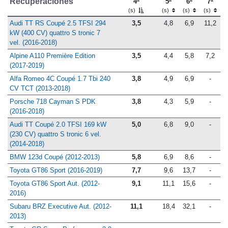
Recuperaciones
4ª
5ª
6ª
7ª
(s)
(s)
(s)
(s)
Audi TT RS Coupé 2.5 TFSI 294
3,5
4,8
6,9
11,2
kW (400 CV) quattro S tronic 7
vel. (2016-2018)
Alpine A110 Première Edition
3,5
4,4
5,8
7,2
(2017-2019)
Alfa Romeo 4C Coupé 1.7 Tbi 240
3,8
4,9
6,9
-
CV TCT (2013-2018)
Porsche 718 Cayman S PDK
3,8
4,3
5,9
-
(2016-2018)
Audi TT Coupé 2.0 TFSI 169 kW
5,0
6,8
9,0
-
(230 CV) quattro S tronic 6 vel.
(2014-2018)
BMW 123d Coupé (2012-2013)
5,8
6,9
8,6
-
Toyota GT86 Sport (2016-2019)
7,7
9,6
13,7
-
Toyota GT86 Sport Aut. (2012-
9,1
11,1
15,6
-
2016)
Subaru BRZ Executive Aut. (2012-
11,1
18,4
32,1
-
2013)