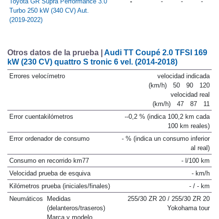
Toyota GR Supra Performance 3.0
-
-
-
-
Turbo 250 kW (340 CV) Aut.
(2019-2022)
Otros datos de la prueba |
Audi TT Coupé 2.0 TFSI 169
kW (230 CV) quattro S tronic 6 vel. (2014-2018)
Errores velocímetro
velocidad indicada
(km/h)
50
90
120
velocidad real
(km/h)
47
87
11
Error cuentakilómetros
--0,2 % (indica 100,2 km cada
100 km reales)
Error ordenador de consumo
- % (indica un consumo inferior
al real)
Consumo en recorrido km77
- l/100 km
Velocidad prueba de esquiva
- km/h
Kilómetros prueba (iniciales/finales)
- / - km
Neumáticos
Medidas
255/30 ZR 20 / 255/30 ZR 20
(delanteros/traseros)
Yokohama tour
Marca y modelo