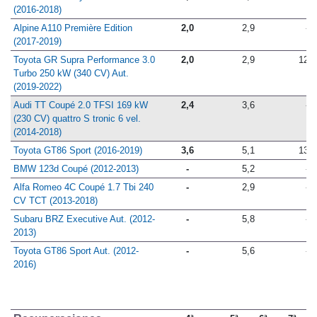
(2016-2018)
Alpine A110 Première Edition
2,0
2,9
-
(2017-2019)
Toyota GR Supra Performance 3.0
2,0
2,9
12,7
Turbo 250 kW (340 CV) Aut.
(2019-2022)
Audi TT Coupé 2.0 TFSI 169 kW
2,4
3,6
-
(230 CV) quattro S tronic 6 vel.
(2014-2018)
Toyota GT86 Sport (2016-2019)
3,6
5,1
13,8
BMW 123d Coupé (2012-2013)
-
5,2
-
Alfa Romeo 4C Coupé 1.7 Tbi 240
-
2,9
-
CV TCT (2013-2018)
Subaru BRZ Executive Aut. (2012-
-
5,8
-
2013)
Toyota GT86 Sport Aut. (2012-
-
5,6
-
2016)