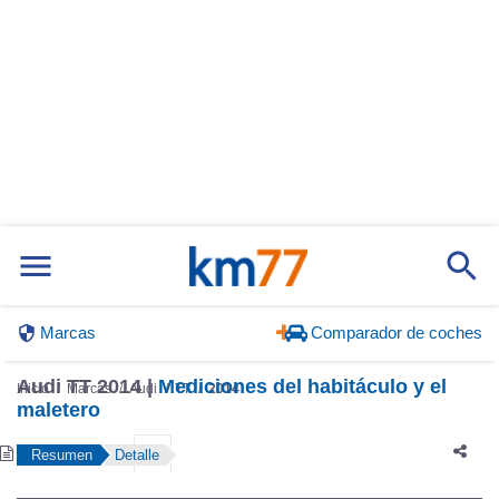
Marcas
Comparador de coches
Audi TT 2014 |
Mediciones del habitáculo y el
Inicio
Marcas
Audi
TT
2014
maletero
Resumen
Detalle