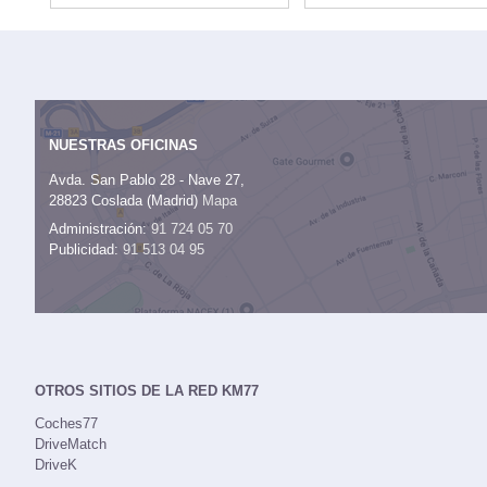
NUESTRAS OFICINAS
Avda. San Pablo 28 - Nave 27,
28823 Coslada (Madrid)
Mapa
Administración:
91 724 05 70
Publicidad:
91 513 04 95
OTROS SITIOS DE LA RED KM77
Coches77
DriveMatch
DriveK