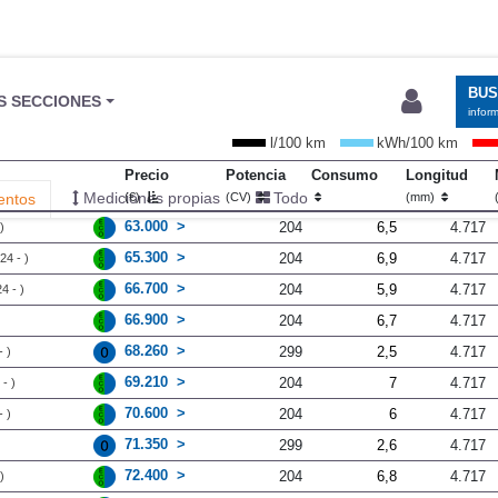
BU
S SECCIONES
infor
l/100 km
kWh/100 km
Precio
Potencia
Consumo
Longitud
Mediciones propias
Todo
entos
(€)
(CV)
(mm)
63.000
204
6,5
4.717
)
65.300
204
6,9
4.717
24 - )
66.700
204
5,9
4.717
4 - )
66.900
204
6,7
4.717
68.260
299
2,5
4.717
 )
69.210
204
7
4.717
- )
70.600
204
6
4.717
 )
71.350
299
2,6
4.717
72.400
204
6,8
4.717
)