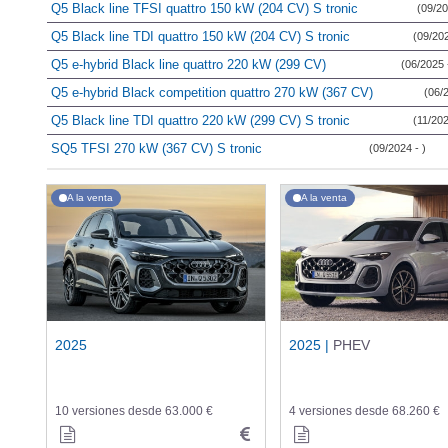
Q5 Black line TFSI quattro 150 kW (204 CV) S tronic
(09/20
Q5 Black line TDI quattro 150 kW (204 CV) S tronic
(09/202
Q5 e-hybrid Black line quattro 220 kW (299 CV)
(06/2025 -
Q5 e-hybrid Black competition quattro 270 kW (367 CV)
(06/2
Q5 Black line TDI quattro 220 kW (299 CV) S tronic
(11/202
SQ5 TFSI 270 kW (367 CV) S tronic
(09/2024 - )
A la venta
A la venta
2025
2025 |
PHEV
10 versiones desde 63.000 €
4 versiones desde 68.260 €