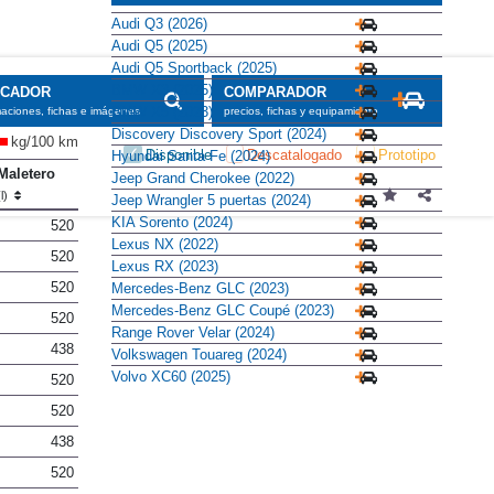
Audi Q3 (2026)
Audi Q5 (2025)
Audi Q5 Sportback (2025)
BMW X3 (2025)
SCADOR
COMPARADOR
BMW X5 (2023)
maciones, fichas e imágenes
precios, fichas y equipamiento
Discovery Discovery Sport (2024)
kg/100 km
Disponible
Descatalogado
Prototipo
Hyundai Santa Fe (2024)
Maletero
Jeep Grand Cherokee (2022)
(l)
Jeep Wrangler 5 puertas (2024)
KIA Sorento (2024)
520
Lexus NX (2022)
520
Lexus RX (2023)
520
Mercedes-Benz GLC (2023)
Mercedes-Benz GLC Coupé (2023)
520
Range Rover Velar (2024)
438
Volkswagen Touareg (2024)
Volvo XC60 (2025)
520
520
438
520