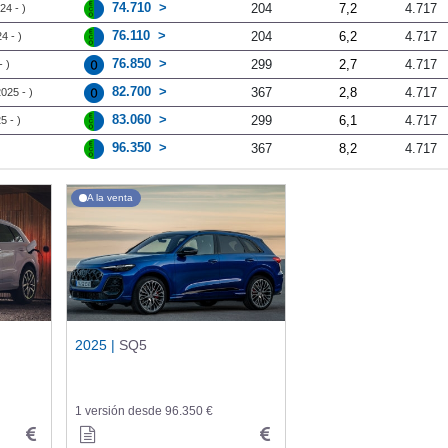
74.710
204
7,2
4.717
24 - )
76.110
204
6,2
4.717
4 - )
76.850
299
2,7
4.717
 )
82.700
367
2,8
4.717
025 - )
83.060
299
6,1
4.717
5 - )
96.350
367
8,2
4.717
A la venta
2025 |
SQ5
1 versión desde 96.350 €