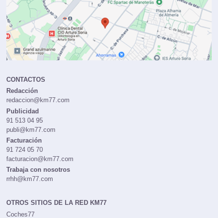
CONTACTOS
Redacción
redaccion@km77.com
Publicidad
91 513 04 95
publi@km77.com
Facturación
91 724 05 70
facturacion@km77.com
Trabaja con nosotros
rrhh@km77.com
OTROS SITIOS DE LA RED KM77
Coches77