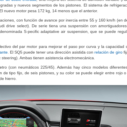
tegradas y nuevos segmentos de los pistones. El sistema de refrigera
. El nuevo motor pesa 172 kg, 14 menos que el anterior.
laciones, con función de avance por inercia entre 55 y 160 km/h (en 
di drive select). De serie tiena una suspensión con amortiguadore
 denominada S-pecific adaptative air suspension, que se puede regul
lectivo del par motor para mejorar el paso por curva y la capacidad d
ante
. El SQ5 puede tener una dirección asistida con
relación de giro
fi
ic steering). Ambas tienen asistencia electromecánica.
etro (con neumáticos 225/45). Además hay cinco modelos diferentes
de tipo fijo, de seis pistones, y su color se puede elegir entre rojo 
de hierro.