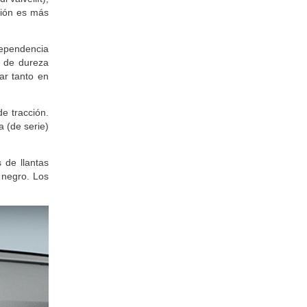
ción es más
dependencia
s de dureza
ar tanto en
e tracción.
ja (de serie)
 de llantas
o negro. Los