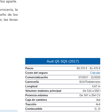
los aparte.
rrocería, la
iseño de los
, las levas
Audi Q5 SQ5 (2017)
Precio
80.370 € - 81.470 €
Coste del seguro
Calcular
Comercialización
07/2017 - 11/2020
Carrocería
SUV/Todoterreno
Longitud
4,67 m
Volumen maletero principal
De 510 a 550 l
Potencia máxima
De 347 a 354 CV
Caja de cambios
Aut
Tracción
4x4
Combustible
G, D