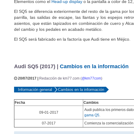
Elementos como el
Head-up display
o la pantalla a color de 12
El SQ5 se diferencia exteriormente del resto de la gama por los
parrilla, las salidas de escape, las llantas y los espejos ret
asientos, que están tapizados en combinación de cuero y Alcan
del cambio y los pedales en acabado metálico.
El SQ5 será fabricado en la factoría que Audi tiene en Méjico.
Audi SQ5 (2017) |
Cambios en la información
20/07/2017 |
Redacción de km77.com (
@km77com
)
Información general
Cambios en la información
Fecha
Cambios
Audi publica los primeros dat
09-01-2017
gama Q5
.
07-2017
Comienza la comercialización