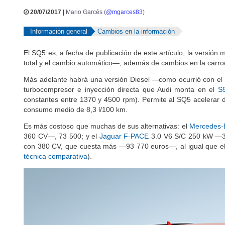
20/07/2017 |
Mario Garcés (
@mgarces83
)
Información general
Cambios en la información
El SQ5 es, a fecha de publicación de este artículo, la versión
total y el cambio automático—, además de cambios en la carroce
Más adelante habrá una versión Diesel —como ocurrió con el
turbocompresor e inyección directa que Audi monta en el
S
constantes entre 1370 y 4500 rpm). Permite al SQ5 acelerar 
consumo medio de 8,3 l/100 km.
Es más costoso que muchas de sus alternativas: el
Mercedes-
360 CV—, 73 500; y el
Jaguar F-PACE
3.0 V6 S/C 250 kW —3
con 380 CV, que cuesta más —93 770 euros—, al igual que e
técnica comparativa
).