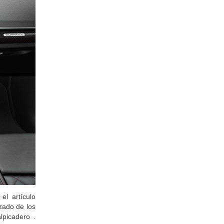
l artículo
zado de los
lpicadero .