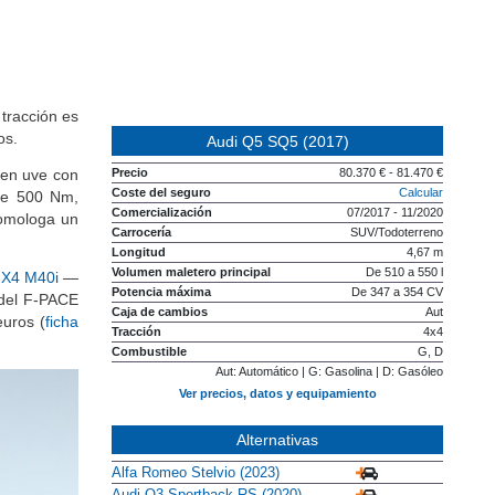
tracción es
os.
Audi Q5 SQ5 (2017)
 en uve con
Precio
80.370 € - 81.470 €
Coste del seguro
Calcular
de 500 Nm,
Comercialización
07/2017 - 11/2020
homologa un
Carrocería
SUV/Todoterreno
Longitud
4,67 m
Volumen maletero principal
De 510 a 550 l
X4 M40i
—
Potencia máxima
De 347 a 354 CV
 del F-PACE
Caja de cambios
Aut
euros (
ficha
Tracción
4x4
Combustible
G, D
Aut: Automático | G: Gasolina | D: Gasóleo
Ver precios, datos y equipamiento
Alternativas
Alfa Romeo Stelvio (2023)
Audi Q3 Sportback RS (2020)