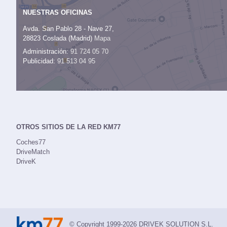
NUESTRAS OFICINAS
Avda. San Pablo 28 - Nave 27,
28823 Coslada (Madrid)
Mapa
Administración:
91 724 05 70
Publicidad:
91 513 04 95
OTROS SITIOS DE LA RED KM77
Coches77
DriveMatch
DriveK
© Copyright 1999-2026 DRIVEK SOLUTION S.L.