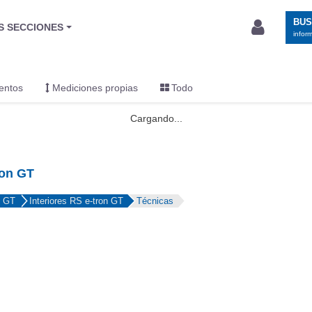
ron GT
n GT
Interiores RS e-tron GT
Técnicas