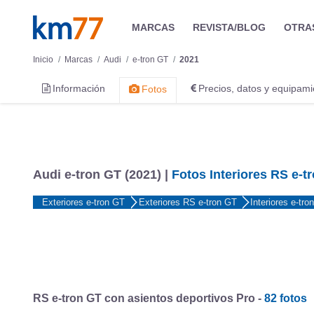
e-tron GT quattro -
3 fotos
Audi e-tron GT (2021) |
Fotos Interiores RS e-t
Exteriores e-tron GT
Exteriores RS e-tron GT
Interiores e-tro
RS e-tron GT con asientos deportivos Pro -
82 fotos