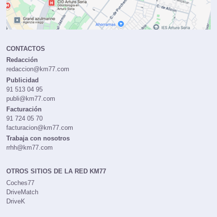
CONTACTOS
Redacción
redaccion@km77.com
Publicidad
91 513 04 95
publi@km77.com
Facturación
91 724 05 70
facturacion@km77.com
Trabaja con nosotros
rrhh@km77.com
OTROS SITIOS DE LA RED KM77
Coches77
DriveMatch
DriveK