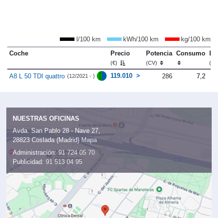
l/100 km
kWh/100 km
kg/100 km
Coche
Precio
Potencia
Consumo
Lo
(€)
(CV)
(m
119.010
A8 L 50 TDI quattro
286
7,2
(12/2021 - )
NUESTRAS OFICINAS
Avda. San Pablo 28 - Nave 27,
28823 Coslada (Madrid)
Mapa
Administración:
91 724 05 70
Publicidad:
91 513 04 95