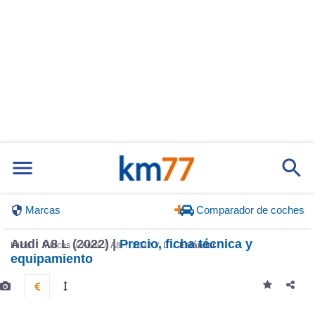
Marcas
Comparador de coches
Audi A8 L (2022) |
Precio, ficha técnica y
Inicio
Marcas
Audi
A8
2022
L
Estándar
equipamiento