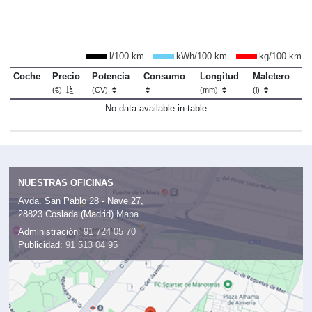
l/100 km
kWh/100 km
kg/100 km
Coche
Precio
Potencia
Consumo
Longitud
Maletero
(€)
(CV)
(mm)
(l)
No data available in table
NUESTRAS OFICINAS
Avda. San Pablo 28 - Nave 27,
28823 Coslada (Madrid)
Mapa
Administración:
91 724 05 70
Publicidad:
91 513 04 95