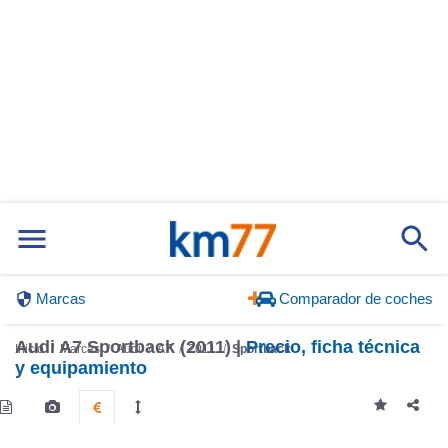
Marcas
Comparador de coches
Audi A7 Sportback (2011) |
Precio, ficha técnica
Inicio
Marcas
Audi
A7
2011
Sportback
y equipamiento