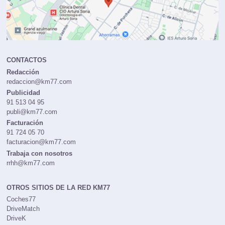
CONTACTOS
Redacción
redaccion@km77.com
Publicidad
91 513 04 95
publi@km77.com
Facturación
91 724 05 70
facturacion@km77.com
Trabaja con nosotros
rrhh@km77.com
OTROS SITIOS DE LA RED KM77
Coches77
DriveMatch
DriveK