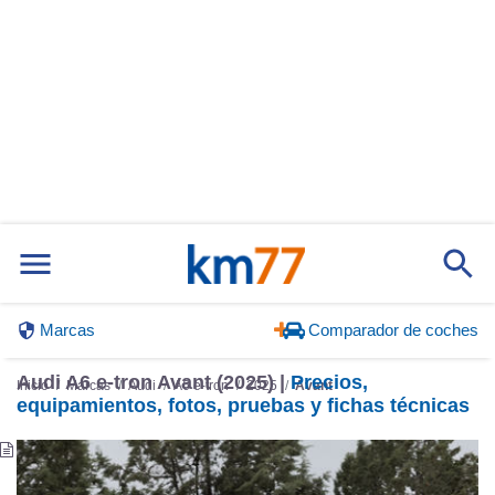
Marcas
Comparador de coches
Audi A6 e-tron Avant (2025) |
Precios,
Inicio
Marcas
Audi
A6 e-tron
2025
Avant
equipamientos, fotos, pruebas y fichas técnicas