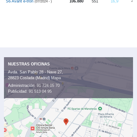
S6 Avant e-tron
106.880
551
16,9
4.
(07/2024 - )
NUESTRAS OFICINAS
Avda. San Pablo 28 - Nave 27,
28823 Coslada (Madrid)
Mapa
Administración:
91 724 05 70
Publicidad:
91 513 04 95