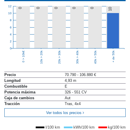
12
0
0
0
0
0
10
10
8
6
4
2
0
10k > 20k
20k > 30k
30k > 40k
40k > 50k
+ de 50k
0 > 10k€
Precio
70.790 - 106.880 €
Longitud
4,93 m
Combustible
E
Potencia máxima
326 - 551 CV
Caja de cambios
Aut
Tracción
Tras, 4x4
Ver todos los precios
l/100 km
kWh/100 km
kg/100 km