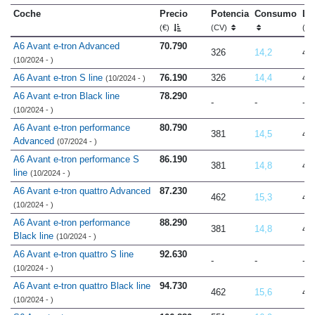
Coche
Precio
Potencia
Consumo
Lo
(€)
(CV)
(m
A6 Avant e-tron Advanced
70.790
326
14,2
4.
(10/2024 - )
A6 Avant e-tron S line
76.190
326
14,4
4.
(10/2024 - )
A6 Avant e-tron Black line
78.290
-
-
-
(10/2024 - )
A6 Avant e-tron performance
80.790
381
14,5
4.
Advanced
(07/2024 - )
A6 Avant e-tron performance S
86.190
381
14,8
4.
line
(10/2024 - )
A6 Avant e-tron quattro Advanced
87.230
462
15,3
4.
(10/2024 - )
A6 Avant e-tron performance
88.290
381
14,8
4.
Black line
(10/2024 - )
A6 Avant e-tron quattro S line
92.630
-
-
-
(10/2024 - )
A6 Avant e-tron quattro Black line
94.730
462
15,6
4.
(10/2024 - )