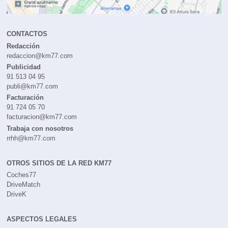
CONTACTOS
Redacción
redaccion@km77.com
Publicidad
91 513 04 95
publi@km77.com
Facturación
91 724 05 70
facturacion@km77.com
Trabaja con nosotros
rrhh@km77.com
OTROS SITIOS DE LA RED KM77
Coches77
DriveMatch
DriveK
ASPECTOS LEGALES