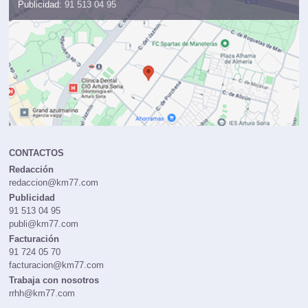
Publicidad:
91 513 04 95
CONTACTOS
Redacción
redaccion@km77.com
Publicidad
91 513 04 95
publi@km77.com
Facturación
91 724 05 70
facturacion@km77.com
Trabaja con nosotros
rrhh@km77.com